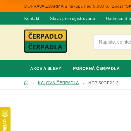
Přejít
DOPRAVA ZDARMA u nákupu nad 5.000Kč. Zboží "SK
na
obsah
Kontakt
Sleva pro registrované
Hodnocení 
AKCE A SLEVY
PONORNÁ ČERPADLA
Domů
KALOVÁ ČERPADLA
HCP 50GF22.2