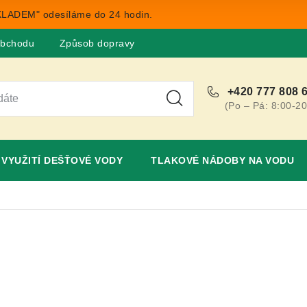
LADEM" odesíláme do 24 hodin.
obchodu
Způsob dopravy
Obchodní podmínky
Rekla
+420 777 808 
(Po – Pá: 8:00-20
VYUŽITÍ DEŠŤOVÉ VODY
TLAKOVÉ NÁDOBY NA VODU