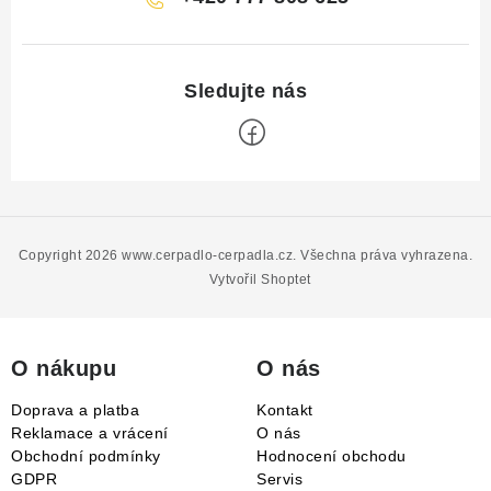
Z
á
p
Copyright 2026
www.cerpadlo-cerpadla.cz
. Všechna práva vyhrazena.
a
Vytvořil Shoptet
t
í
O nákupu
O nás
Doprava a platba
Kontakt
Reklamace a vrácení
O nás
Obchodní podmínky
Hodnocení obchodu
GDPR
Servis