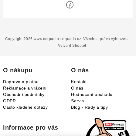
Z
á
p
Copyright 2026
www.cerpadlo-cerpadla.cz
. Všechna práva vyhrazena.
a
Vytvořil Shoptet
t
í
O nákupu
O nás
Doprava a platba
Kontakt
Reklamace a vrácení
O nás
Obchodní podmínky
Hodnocení obchodu
GDPR
Servis
Často kladené dotazy
Blog - Rady a tipy
Informace pro vás