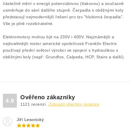
DRENÁŽNÍ ČERPADLA
částečně mění v energii potenciálovou (tlakovou) a současně
usměrňuje do sání dalšího stupně. Čerpadla s oběžnými koly
KALOVÁ ČERPADLA
představují nejmodernější řešení pro tzv "hlubinná čerpadla".
Vše je plně rozebíratelné.
ČERPACÍ JÍMKY KANALIZACE
Elektromotory mohou být na 230V i 400V. Nejznámější a
nejkvalitnější motor americké společnosti Franklin Electric
OBĚHOVÁ ČERPADLA
používají přední světoví výrobci ve spojení s hydraulikou s
oběžnými koly (např: Grundfos, Calpeda, HCP, Stairs a další).
DOMÁCÍ VODÁRNY
POVRCHOVÁ ČERPADLA
BAZÉNOVÁ ČERPADLA
Ověřeno zákazníky
4.9
1121
recenzí.
Zobrazit všechny recenze
RUČNÍ ČERPADLA
Jiří Lesonický
KABELY A SPOJKY