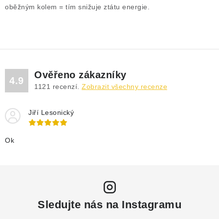
DRENÁŽNÍ ČERPADLA
oběžným kolem = tím snižuje ztátu energie.
KALOVÁ ČERPADLA
ČERPACÍ JÍMKY KANALIZACE
Ověřeno zákazníky
OBĚHOVÁ ČERPADLA
4.9
1121
recenzí.
Zobrazit všechny recenze
DOMÁCÍ VODÁRNY
Jiří Lesonický
POVRCHOVÁ ČERPADLA
Ok
BAZÉNOVÁ ČERPADLA
RUČNÍ ČERPADLA
Sledujte nás na Instagramu
KABELY A SPOJKY