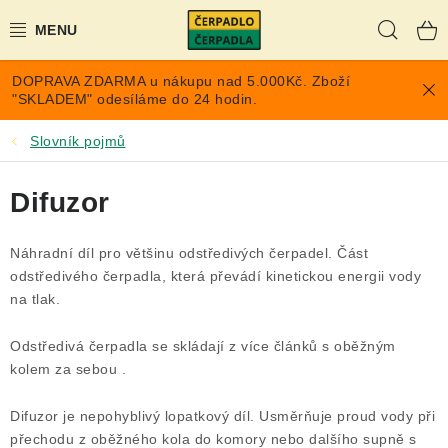
Přejít
Hleda
na
obsah
DOPRAVA ZDARMA u nákupu nad 5.000Kč. Zboží
AKCE A SLEVY
"SKLADEM" odesíláme do 24 hodin.
PONORNÁ ČERPADLA
Slovník pojmů
VYUŽITÍ DEŠŤOVÉ VODY
Difuzor
TLAKOVÉ NÁDOBY NA VODU
Náhradní díl pro většinu odstředivých čerpadel. Část
odstředivého čerpadla, která převádí kinetickou energii vody
PŘÍSLUŠENSTVÍ PRO ČERPADLA
na tlak.
POPTÁVKA
Odstředivá čerpadla se skládají z více článků s oběžným
kolem za sebou .
EXPANZOMATY NA TOPENÍ
Difuzor je nepohyblivý lopatkový díl. Usměrňuje proud vody při
přechodu z oběžného kola do komory nebo dalšího supně s