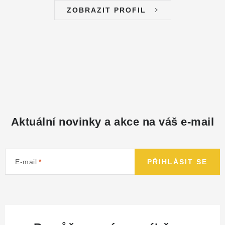
ZOBRAZIT PROFIL
NÁHRADNÍ DÍLY
PRODUKTY VYŘAZENÉ Z NABÍDKY
BAZAR, ROZBALENO
SEKAČKY, ZÁVLAHY
Kontakt
Sleva pro registrované
Hodnocení obchodu
Aktuální novinky a akce na váš e-mail
Způsob dopravy
Obchodní podmínky
Reklamace
O nás
GDPR
Poptávka
E-mail
PŘIHLÁSIT SE