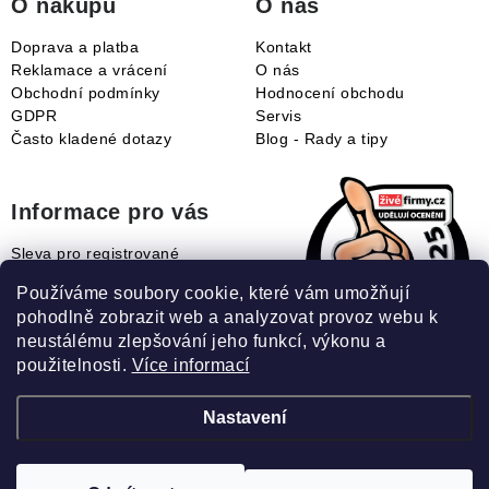
O nákupu
O nás
Doprava a platba
Kontakt
Reklamace a vrácení
O nás
Obchodní podmínky
Hodnocení obchodu
GDPR
Servis
Často kladené dotazy
Blog - Rady a tipy
Informace pro vás
Sleva pro registrované
Naše novinky
Používáme soubory cookie, které vám umožňují
Jak uplatnit slevový kupón?
pohodlně zobrazit web a analyzovat provoz webu k
Jak nakupovat?
neustálému zlepšování jeho funkcí, výkonu a
Slovník pojmů
použitelnosti.
Více informací
Nastavení
Recenze našeho eshopu: