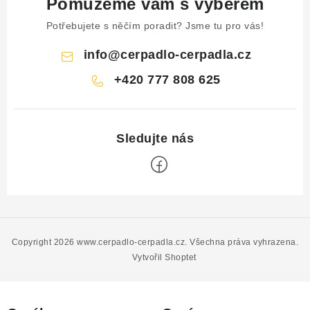
Pomůžeme vám s výběrem
Potřebujete s něčím poradit? Jsme tu pro vás!
info
@
cerpadlo-cerpadla.cz
+420 777 808 625
Z
á
p
Copyright 2026
www.cerpadlo-cerpadla.cz
. Všechna práva vyhrazena.
a
Vytvořil Shoptet
t
í