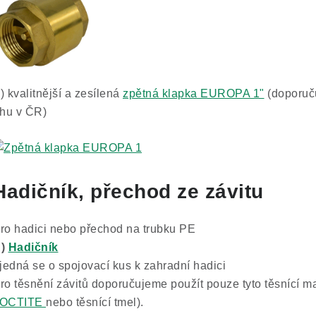
) kvalitnější a zesílená
zpětná klapka EUROPA 1"
(d
oporuč
rhu v ČR)
Hadičník
, přechod ze závitu
ro hadici nebo přechod na trubku PE
A)
Hadičník
 jedná se o spojovací kus k zahradní hadici
ro těsnění závitů doporučujeme použít pouze tyto těsnící ma
OCTITE
nebo těsnící tmel).