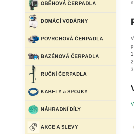
n
OBĚHOVÁ ČERPADLA
DOMÁCÍ VODÁRNY
V
POVRCHOVÁ ČERPADLA
p
1
BAZÉNOVÁ ČERPADLA
2
3
RUČNÍ ČERPADLA
KABELY a SPOJKY
V
NÁHRADNÍ DÍLY
AKCE A SLEVY