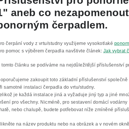
Příslušenství pro
ponorné
1" aneb co nezapomenout 
ponorným čerpadlem.
ro čerpání vody z vrtu/studny využijeme vysokotlaké
ponorn
ro pomoc s výběrem čerpadla navštivte článek:
Jak vybrat 
 tomto článku se podíváme na nejdůležitější příslušenství 
oporučujeme zakoupit toto základní příslušenství společně
ři samotné instalaci čerpadla do vrtu/studny.
elikož je každá instalace jiná a vyžaduje jiný typ a jiné množ
ešení pro všechny. Nicméně, pro sestavení domácí vodárny
hatě, nebo chalupě, budete potřebovat níže zmíněné přísluš
likněte na název produktu nebo na obrázek a v novém okně