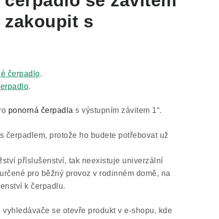
 čerpadlo
se závitem
zakoupit s
é čerpadlo
.
čerpadlo
.
pro
ponorná čerpadla
s výstupním závitem 1“.
 s čerpadlem, protože ho budete potřebovat už
ství příslušenství, tak neexistuje univerzální
 určené pro běžný provoz v rodinném domě, na
enství k čerpadlu.
 vyhledávače se otevře produkt v e-shopu, kde