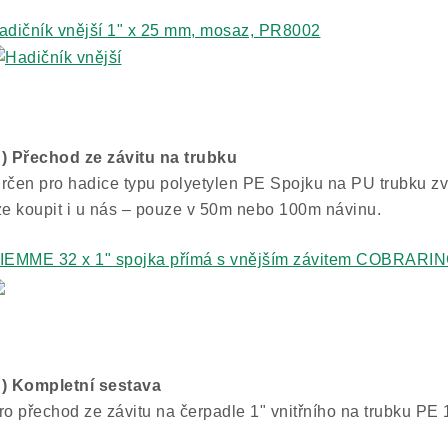
adičník vnější 1" x 25 mm, mosaz, PR8002
) Přechod ze závitu na trubku
rčen pro hadice typu polyetylen PE Spojku na PU trubku zv
ze koupit i u nás – pouze v 50m nebo 100m návinu.
IEMME 32 x 1" spojka přímá s vnějším závitem COBRARI
) Kompletní sestava
ro přechod ze závitu na čerpadle 1" vnitřního na trubku P