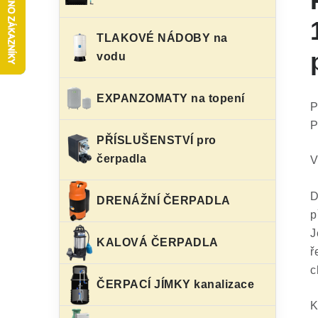
s
e
t
g
TLAKOVÉ NÁDOBY na
r
vodu
o
a
r
EXPANZOMATY na topení
n
i
P
P
e
n
PŘÍSLUŠENSTVÍ pro
í
čerpadla
V
p
D
DRENÁŽNÍ ČERPADLA
a
p
J
n
KALOVÁ ČERPADLA
ř
e
c
ČERPACÍ JÍMKY kanalizace
l
K