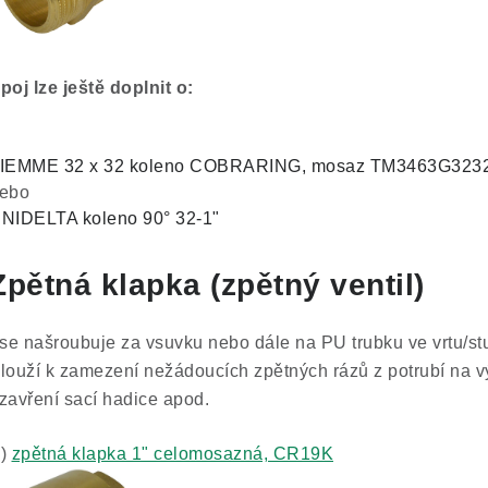
poj lze ještě doplnit o:
IEMME 32 x 32 koleno COBRARING, mosaz TM3463G32
ebo
NIDELTA koleno 90° 32-1"
Zpětná klapka
(zpětný ventil)
 se našroubuje za vsuvku nebo dále na PU trubku ve vrtu/studn
louží k zamezení nežádoucích zpětných rázů z potrubí na v
zavření sací hadice apod.
)
zpětná klapka 1" celomosazná, CR19K