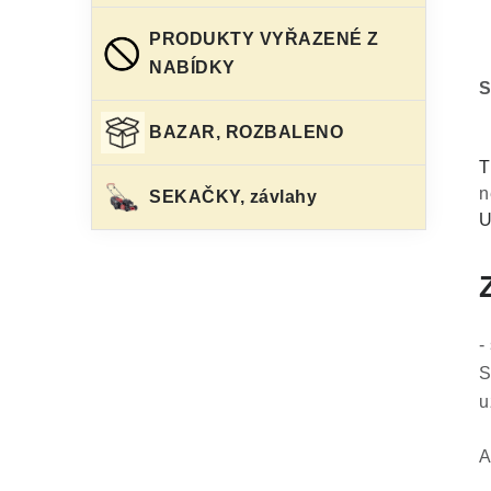
PRODUKTY VYŘAZENÉ Z
NABÍDKY
S
BAZAR, ROZBALENO
T
n
SEKAČKY, závlahy
U
-
S
u
A