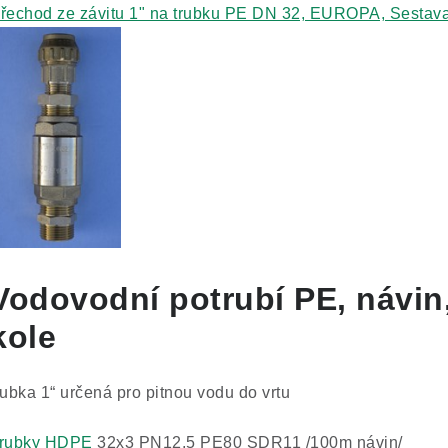
řechod ze závitu 1" na trubku PE DN 32, EUROPA, Sestava
Vodovodní potrubí PE, návin
kole
rubka 1“ určená pro pitnou vodu do vrtu
rubky HDPE
32x3 PN12,5 PE80 SDR11 /100m návin/