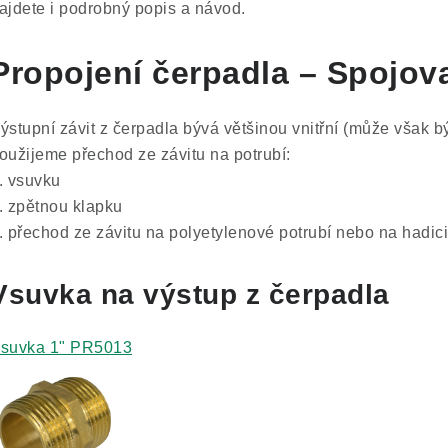
ajdete i podrobný popis a návod.
Propojení čerpadla – Spojov
ýstupní závit z čerpadla bývá většinou vnitřní (může však bý
oužijeme přechod ze závitu na potrubí:
. vsuvku
. zpětnou klapku
. přechod ze závitu na polyetylenové potrubí nebo na hadici
Vsuvka na výstup z čerpadla
suvka 1" PR5013