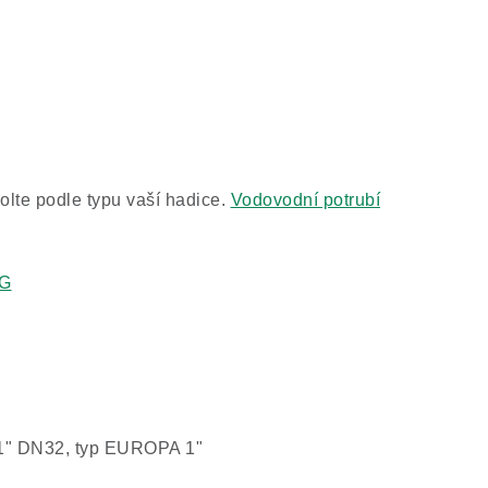
olte podle typu vaší hadice.
Vodovodní potrubí
NG
E 1" DN32, typ EUROPA 1"