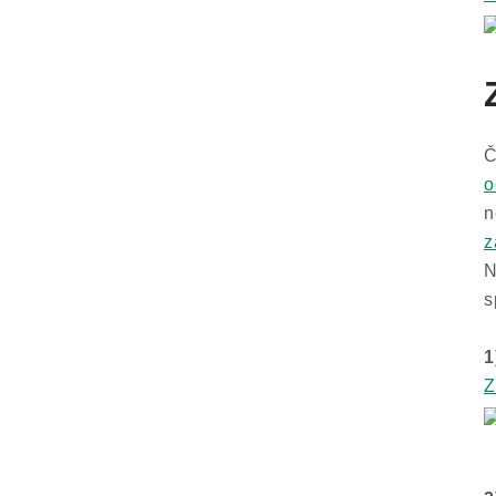
Č
o
n
z
N
s
1
Z