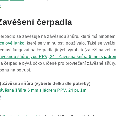
Zavěšení čerpadla
erpadlo se zavěšuje na závěsnou šňůru, která má mnohem lep
celové lanko
, které se v minulosti používalo. Také se vyráb
emusí fungovat na čerpadla jiných výrobců (záleží na velik
ávěsnou šňůru typu PPV, 24 - Závěsná šňůra 6 mm s jádre
a čerpadle bývá očko určené pro provlečení závěsné šňůry
ponu na potrubí.
) Závěsná šňůra (vyberte délku dle potřeby)
ávěsná šňůra 6 mm s jádrem PPV, 24 pr, 1m