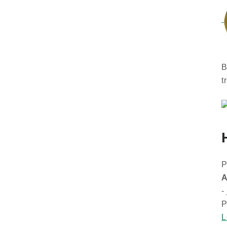
B
t
P
-
P
L