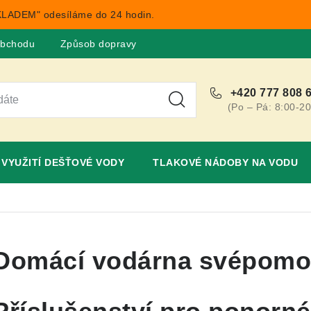
LADEM" odesíláme do 24 hodin.
obchodu
Způsob dopravy
Obchodní podmínky
Rekla
+420 777 808 
(Po – Pá: 8:00-20
VYUŽITÍ DEŠŤOVÉ VODY
TLAKOVÉ NÁDOBY NA VODU
Domácí vodárna svépomo