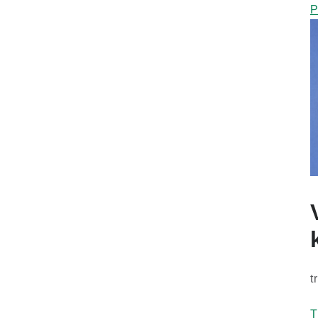
P
t
T