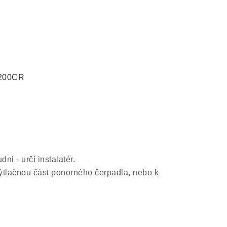
3200CR
i - určí instalatér.
ýtlačnou část ponorného čerpadla, nebo k