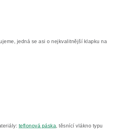
ujeme
, jedná se asi o nejkvalitnější klapku na
teriály:
teflonová páska
, těsnící vlákno typu