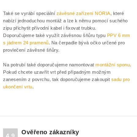
DRENÁŽNÍ ČERPADLA
Také se vyrábí speciální
závěsné zařízení NORIA
, které
KALOVÁ ČERPADLA
nabízí jednoduchou montáž a lze k němu pomocí suchého
zipu přichytit přívodní kabel i fixovat trubku.
ČERPACÍ JÍMKY KANALIZACE
Doporučujeme také využít závěsnou šňůru typu
PPV 6 mm
s jádrem 24 pramenů
. Na čerpadle bývá očko určené pro
OBĚHOVÁ ČERPADLA
provlečení závěsné šňůry.
DOMÁCÍ VODÁRNY
Na potrubí také doporučujeme namontovat
montážní sponu
.
Pokud chcete uzavřít vrt před případným možným
zanesením z povrchu, tak doporučujeme zakoupit
sadu pro
POVRCHOVÁ ČERPADLA
ukončení vrtu
.
BAZÉNOVÁ ČERPADLA
RUČNÍ ČERPADLA
KABELY A SPOJKY
Ověřeno zákazníky
4.9