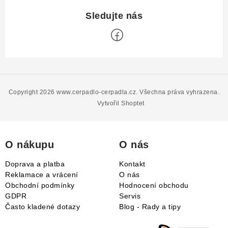
Z
á
p
Copyright 2026
www.cerpadlo-cerpadla.cz
. Všechna práva vyhrazena.
a
Vytvořil Shoptet
t
í
O nákupu
O nás
Doprava a platba
Kontakt
Reklamace a vrácení
O nás
Obchodní podmínky
Hodnocení obchodu
GDPR
Servis
Často kladené dotazy
Blog - Rady a tipy