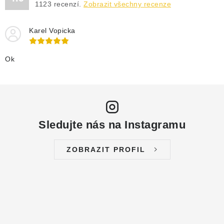
1123
recenzí.
Zobrazit všechny recenze
NÁHRADNÍ DÍLY
Karel Vopicka
PRODUKTY VYŘAZENÉ Z NABÍDKY
Ok
BAZAR, ROZBALENO
SEKAČKY, ZÁVLAHY
Kontakt
Sleva pro registrované
Hodnocení obchodu
Sledujte nás na Instagramu
Způsob dopravy
Obchodní podmínky
Reklamace
O nás
GDPR
Poptávka
ZOBRAZIT PROFIL