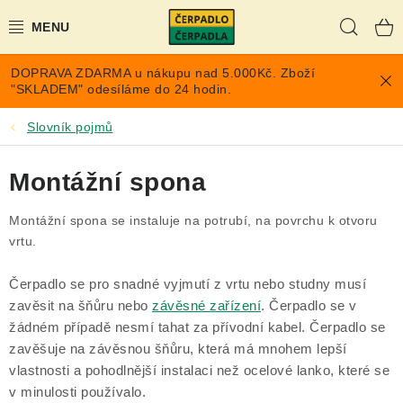
Přejít
Hleda
na
obsah
DOPRAVA ZDARMA u nákupu nad 5.000Kč. Zboží
AKCE A SLEVY
"SKLADEM" odesíláme do 24 hodin.
PONORNÁ ČERPADLA
Slovník pojmů
VYUŽITÍ DEŠŤOVÉ VODY
Montážní spona
TLAKOVÉ NÁDOBY NA VODU
Montážní spona se instaluje na potrubí, na povrchu k otvoru
vrtu.
PŘÍSLUŠENSTVÍ PRO ČERPADLA
Čerpadlo se pro snadné vyjmutí z vrtu nebo studny musí
zavěsit na šňůru nebo
závěsné zařízení
. Čerpadlo se v
POPTÁVKA
žádném případě nesmí tahat za přívodní kabel. Čerpadlo se
zavěšuje na závěsnou šňůru, která má mnohem lepší
EXPANZOMATY NA TOPENÍ
vlastnosti a pohodlnější instalaci než ocelové lanko, které se
v minulosti používalo.