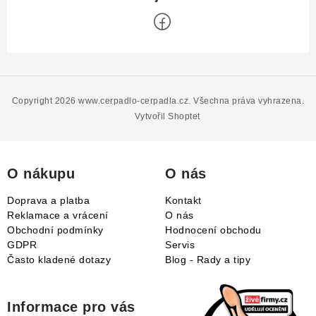
Z
á
p
Copyright 2026
www.cerpadlo-cerpadla.cz
. Všechna práva vyhrazena.
a
Vytvořil Shoptet
t
í
O nákupu
O nás
Doprava a platba
Kontakt
Reklamace a vrácení
O nás
Obchodní podmínky
Hodnocení obchodu
GDPR
Servis
Často kladené dotazy
Blog - Rady a tipy
Informace pro vás