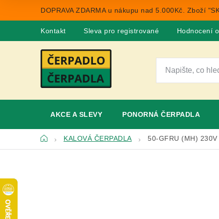
Přejít
DOPRAVA ZDARMA u nákupu nad 5.000Kč. Zboží "SK
na
obsah
Kontakt
Sleva pro registrované
Hodnocení 
AKCE A SLEVY
PONORNÁ ČERPADLA
Domů
KALOVÁ ČERPADLA
50-GFRU (MH) 230V 