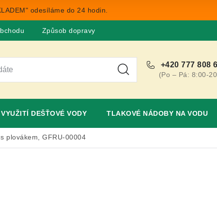
LADEM" odesíláme do 24 hodin.
obchodu
Způsob dopravy
Obchodní podmínky
Rekla
+420 777 808 
(Po – Pá: 8:00-20
VYUŽITÍ DEŠŤOVÉ VODY
TLAKOVÉ NÁDOBY NA VODU
s plovákem, GFRU-00004