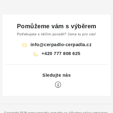
Pomůžeme vám s výběrem
Potřebujete s něčím poradit? Jsme tu pro vás!
info
@
cerpadlo-cerpadla.cz
+420 777 808 625
Z
á
Copyright 2026
www.cerpadlo-cerpadla.cz
. Všechna práva vyhrazena.