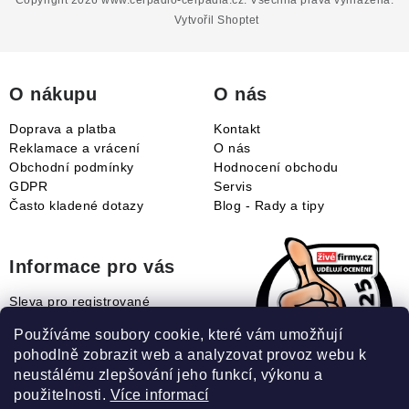
p
a
Vytvořil Shoptet
t
í
O nákupu
O nás
Doprava a platba
Kontakt
Reklamace a vrácení
O nás
Obchodní podmínky
Hodnocení obchodu
GDPR
Servis
Často kladené dotazy
Blog - Rady a tipy
Informace pro vás
Sleva pro registrované
Naše novinky
Používáme soubory cookie, které vám umožňují
Jak uplatnit slevový kupón?
pohodlně zobrazit web a analyzovat provoz webu k
Jak nakupovat?
neustálému zlepšování jeho funkcí, výkonu a
Slovník pojmů
použitelnosti.
Více informací