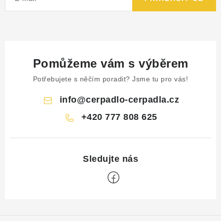
Pomůžeme vám s výběrem
Potřebujete s něčím poradit? Jsme tu pro vás!
info
@
cerpadlo-cerpadla.cz
+420 777 808 625
Z
á