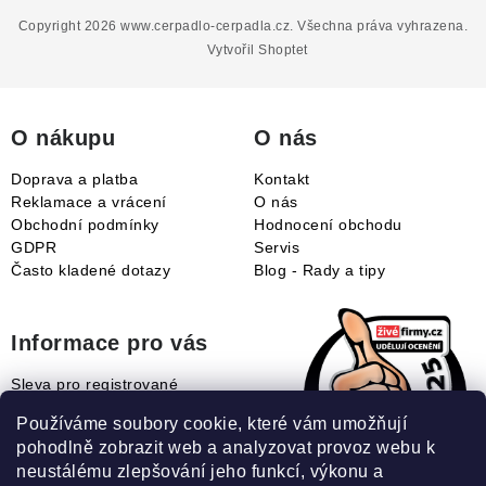
p
Copyright 2026
www.cerpadlo-cerpadla.cz
. Všechna práva vyhrazena.
a
Vytvořil Shoptet
t
í
O nákupu
O nás
Doprava a platba
Kontakt
Reklamace a vrácení
O nás
Obchodní podmínky
Hodnocení obchodu
GDPR
Servis
Často kladené dotazy
Blog - Rady a tipy
Informace pro vás
Sleva pro registrované
Naše novinky
Používáme soubory cookie, které vám umožňují
Jak uplatnit slevový kupón?
pohodlně zobrazit web a analyzovat provoz webu k
Jak nakupovat?
neustálému zlepšování jeho funkcí, výkonu a
Slovník pojmů