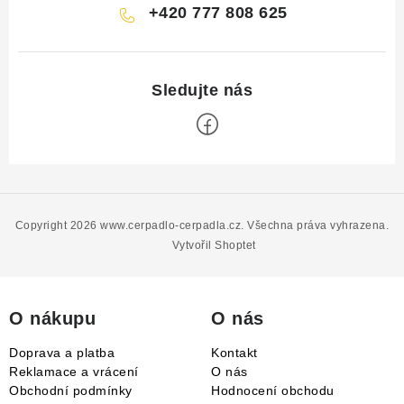
+420 777 808 625
Z
á
p
Copyright 2026
www.cerpadlo-cerpadla.cz
. Všechna práva vyhrazena.
a
Vytvořil Shoptet
t
í
O nákupu
O nás
Doprava a platba
Kontakt
Reklamace a vrácení
O nás
Obchodní podmínky
Hodnocení obchodu