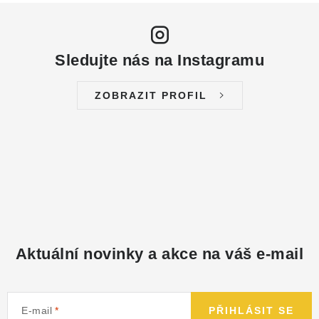
NÁHRADNÍ DÍLY
PRODUKTY VYŘAZENÉ Z NABÍDKY
Sledujte nás na Instagramu
BAZAR, ROZBALENO
ZOBRAZIT PROFIL
SEKAČKY, ZÁVLAHY
Kontakt
Sleva pro registrované
Hodnocení obchodu
Způsob dopravy
Obchodní podmínky
Reklamace
O nás
GDPR
Poptávka
Aktuální novinky a akce na váš e-mail
E-mail
PŘIHLÁSIT SE