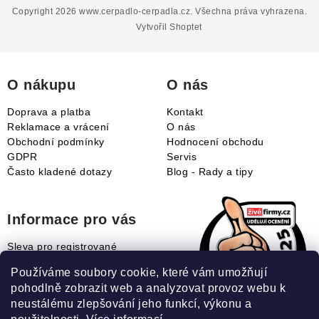
p
Copyright 2026
www.cerpadlo-cerpadla.cz
. Všechna práva vyhrazena.
a
Vytvořil Shoptet
t
í
O nákupu
O nás
Doprava a platba
Kontakt
Reklamace a vrácení
O nás
Obchodní podmínky
Hodnocení obchodu
GDPR
Servis
Často kladené dotazy
Blog - Rady a tipy
Informace pro vás
Sleva pro registrované
Naše novinky
Používáme soubory cookie, které vám umožňují
Jak uplatnit slevový kupón?
pohodlně zobrazit web a analyzovat provoz webu k
Jak nakupovat?
neustálému zlepšování jeho funkcí, výkonu a
Slovník pojmů