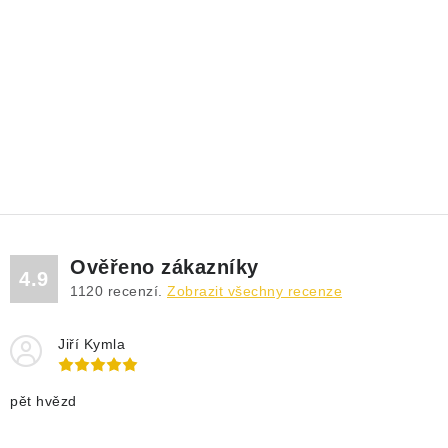
DRENÁŽNÍ ČERPADLA
KALOVÁ ČERPADLA
ČERPACÍ JÍMKY KANALIZACE
OBĚHOVÁ ČERPADLA
DOMÁCÍ VODÁRNY
POVRCHOVÁ ČERPADLA
Ověřeno zákazníky
4.9
1120
recenzí.
Zobrazit všechny recenze
BAZÉNOVÁ ČERPADLA
Jiří Kymla
RUČNÍ ČERPADLA
pět hvězd
KABELY A SPOJKY