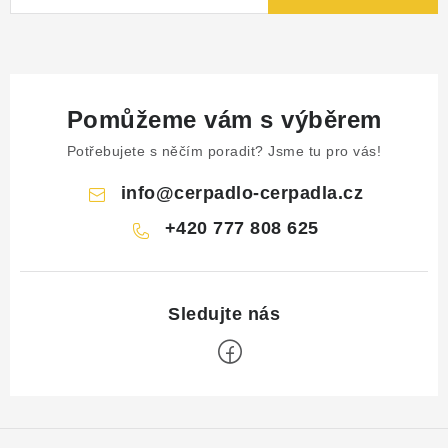
Pomůžeme vám s výběrem
Potřebujete s něčím poradit? Jsme tu pro vás!
info
@
cerpadlo-cerpadla.cz
+420 777 808 625
Z
á