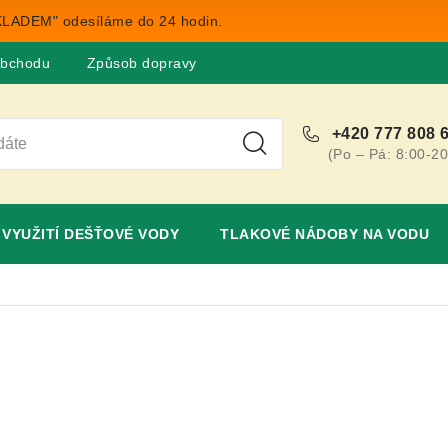
LADEM" odesíláme do 24 hodin.
obchodu
Způsob dopravy
Obchodní podmínky
Rekla
+420 777 808 
(Po – Pá: 8:00-20
VYUŽITÍ DEŠŤOVÉ VODY
TLAKOVÉ NÁDOBY NA VODU