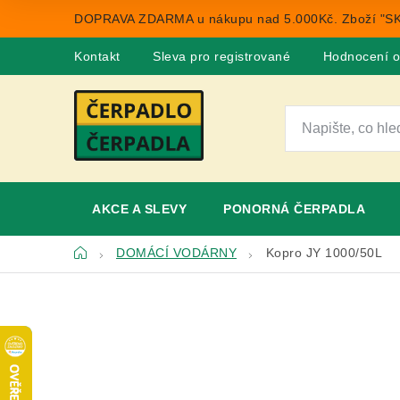
Přejít
DOPRAVA ZDARMA u nákupu nad 5.000Kč. Zboží "SK
na
obsah
Kontakt
Sleva pro registrované
Hodnocení 
AKCE A SLEVY
PONORNÁ ČERPADLA
Domů
DOMÁCÍ VODÁRNY
Kopro JY 1000/50L