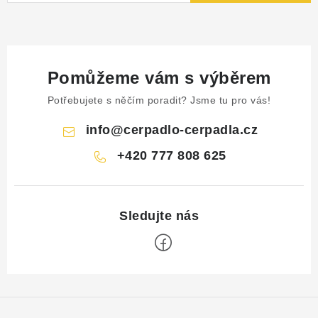
Pomůžeme vám s výběrem
Potřebujete s něčím poradit? Jsme tu pro vás!
info
@
cerpadlo-cerpadla.cz
+420 777 808 625
Z
á