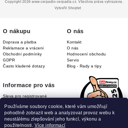
p
Copyright 2026
www.cerpadlo-cerpadla.cz
. Všechna práva vyhrazena.
a
Vytvořil Shoptet
t
í
O nákupu
O nás
Doprava a platba
Kontakt
Reklamace a vrácení
O nás
Obchodní podmínky
Hodnocení obchodu
GDPR
Servis
Často kladené dotazy
Blog - Rady a tipy
Informace pro vás
Sleva pro registrované
Naše novinky
Používáme soubory cookie, které vám umožňují
Jak uplatnit slevový kupón?
pohodlně zobrazit web a analyzovat provoz webu k
Jak nakupovat?
neustálému zlepšování jeho funkcí, výkonu a
Slovník pojmů
použitelnosti.
Více informací