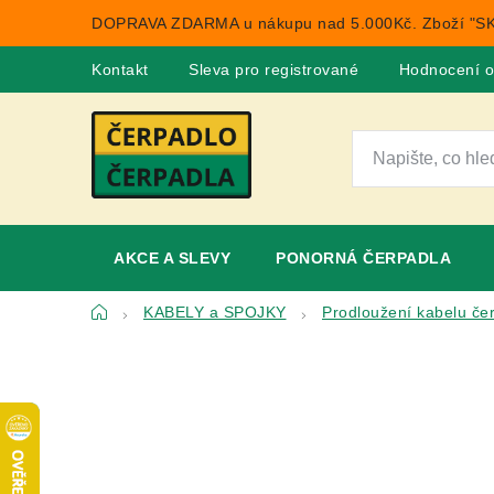
Přejít
DOPRAVA ZDARMA u nákupu nad 5.000Kč. Zboží "SK
na
obsah
Kontakt
Sleva pro registrované
Hodnocení 
AKCE A SLEVY
PONORNÁ ČERPADLA
Domů
KABELY a SPOJKY
Prodloužení kabelu če