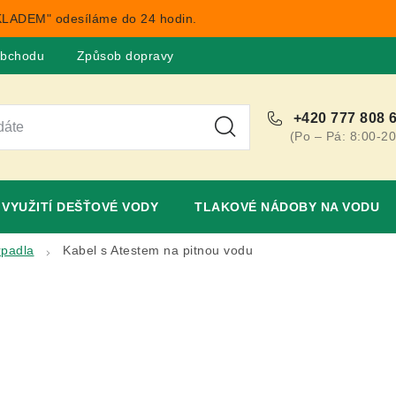
LADEM" odesíláme do 24 hodin.
obchodu
Způsob dopravy
Obchodní podmínky
Rekla
+420 777 808 
(Po – Pá: 8:00-20
VYUŽITÍ DEŠŤOVÉ VODY
TLAKOVÉ NÁDOBY NA VODU
rpadla
Kabel s Atestem na pitnou vodu