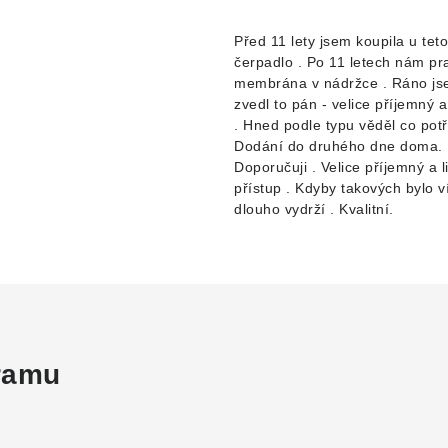
d
Před 11 lety jsem koupila u teto
čerpadlo . Po 11 letech nám pr
membrána v nádržce . Ráno jse
zvedl to pán - velice příjemný 
. Hned podle typu věděl co pot
Dodání do druhého dne doma.
Doporučuji . Velice příjemný a l
přístup . Kdyby takových bylo v
dlouho vydrží . Kvalitní.
gramu