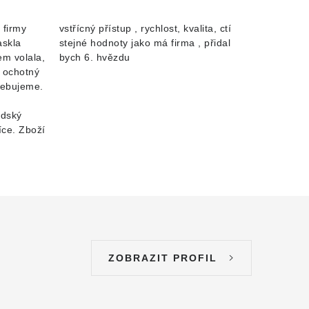
 firmy
vstřícný přístup , rychlost, kvalita, ctí
askla
stejné hodnoty jako má firma , přidal
m volala,
bych 6. hvězdu
a ochotný
řebujeme.
idský
íce. Zboží
ZOBRAZIT PROFIL