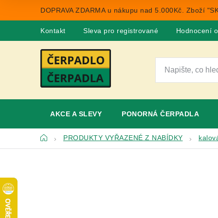
Přejít
DOPRAVA ZDARMA u nákupu nad 5.000Kč. Zboží "SK
na
obsah
Kontakt
Sleva pro registrované
Hodnocení 
AKCE A SLEVY
PONORNÁ ČERPADLA
Domů
PRODUKTY VYŘAZENÉ Z NABÍDKY
kalov