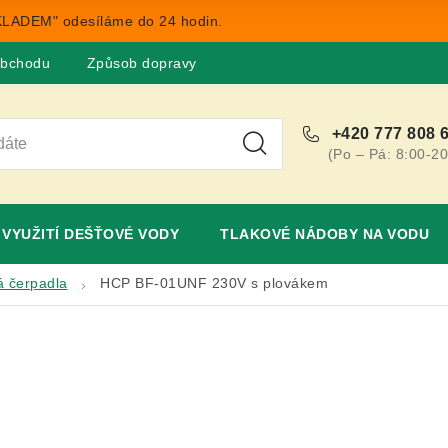
LADEM" odesíláme do 24 hodin.
obchodu
Způsob dopravy
Obchodní podmínky
Rekla
+420 777 808 
(Po – Pá: 8:00-20
VYUŽITÍ DEŠŤOVÉ VODY
TLAKOVÉ NÁDOBY NA VODU
á čerpadla
HCP BF-01UNF 230V s plovákem