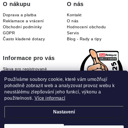
O nákupu
O nás
Doprava a platba
Kontakt
Reklamace a vrácení
O nás
Obchodní podmínky
Hodnocení obchodu
GDPR
Servis
Často kladené dotazy
Blog - Rady a tipy
Informace pro vás
Sleva pro registrované
Naše novinky
Používáme soubory cookie, které vám umožňují
Jak uplatnit slevový kupón?
pohodlně zobrazit web a analyzovat provoz webu k
Jak nakupovat?
neustálému zlepšování jeho funkcí, výkonu a
Slovník pojmů
použitelnosti.
Více informací
Nastavení
Recenze našeho eshopu: