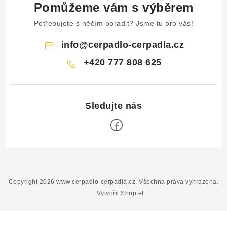
Pomůžeme vám s výběrem
Potřebujete s něčím poradit? Jsme tu pro vás!
info
@
cerpadlo-cerpadla.cz
+420 777 808 625
Z
á
p
Copyright 2026
www.cerpadlo-cerpadla.cz
. Všechna práva vyhrazena.
a
Vytvořil Shoptet
t
í