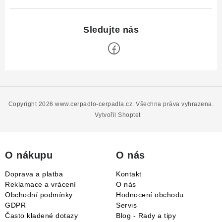
Z
á
p
Copyright 2026
www.cerpadlo-cerpadla.cz
. Všechna práva vyhrazena.
a
Vytvořil Shoptet
t
í
O nákupu
O nás
Doprava a platba
Kontakt
Reklamace a vrácení
O nás
Obchodní podmínky
Hodnocení obchodu
GDPR
Servis
Často kladené dotazy
Blog - Rady a tipy