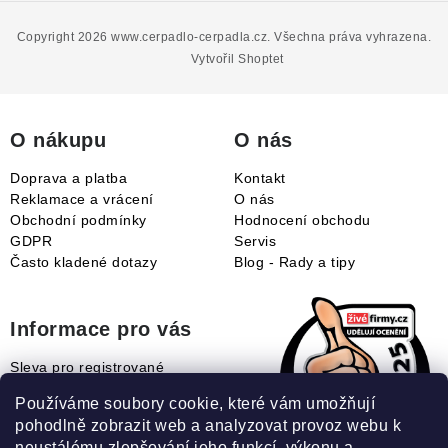
á
p
Copyright 2026
www.cerpadlo-cerpadla.cz
. Všechna práva vyhrazena.
a
Vytvořil Shoptet
t
í
O nákupu
O nás
Doprava a platba
Kontakt
Reklamace a vrácení
O nás
Obchodní podmínky
Hodnocení obchodu
GDPR
Servis
Často kladené dotazy
Blog - Rady a tipy
Informace pro vás
Sleva pro registrované
Naše novinky
Používáme soubory cookie, které vám umožňují
Jak uplatnit slevový kupón?
pohodlně zobrazit web a analyzovat provoz webu k
Jak nakupovat?
neustálému zlepšování jeho funkcí, výkonu a