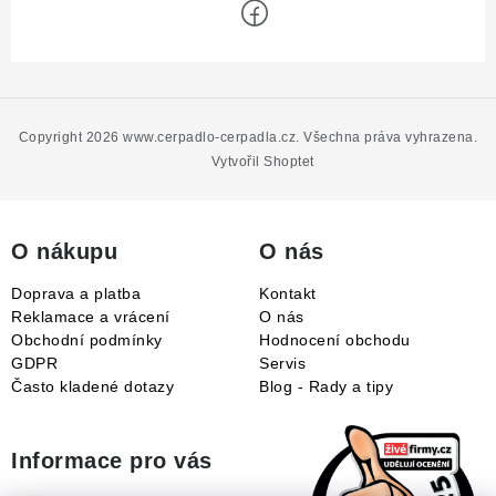
Z
á
p
Copyright 2026
www.cerpadlo-cerpadla.cz
. Všechna práva vyhrazena.
a
Vytvořil Shoptet
t
í
O nákupu
O nás
Doprava a platba
Kontakt
Reklamace a vrácení
O nás
Obchodní podmínky
Hodnocení obchodu
GDPR
Servis
Často kladené dotazy
Blog - Rady a tipy
Informace pro vás