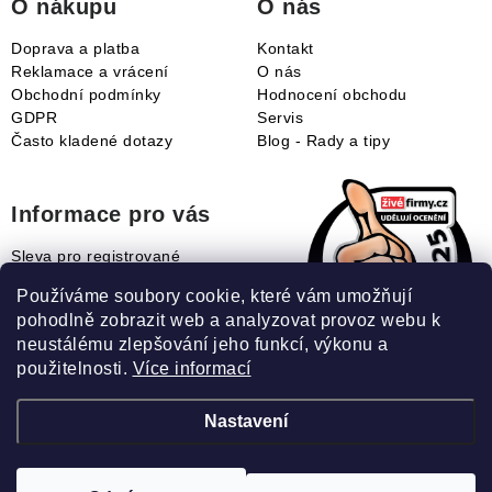
O nákupu
O nás
Doprava a platba
Kontakt
Reklamace a vrácení
O nás
Obchodní podmínky
Hodnocení obchodu
GDPR
Servis
Často kladené dotazy
Blog - Rady a tipy
Informace pro vás
Sleva pro registrované
Naše novinky
Používáme soubory cookie, které vám umožňují
Jak uplatnit slevový kupón?
pohodlně zobrazit web a analyzovat provoz webu k
Jak nakupovat?
neustálému zlepšování jeho funkcí, výkonu a
Slovník pojmů
použitelnosti.
Více informací
Nastavení
Recenze našeho eshopu: