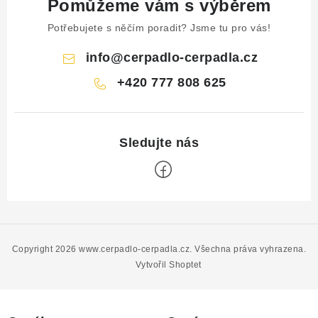
Pomůžeme vám s výběrem
Potřebujete s něčím poradit? Jsme tu pro vás!
info
@
cerpadlo-cerpadla.cz
+420 777 808 625
Z
á
p
Copyright 2026
www.cerpadlo-cerpadla.cz
. Všechna práva vyhrazena.
a
Vytvořil Shoptet
t
í