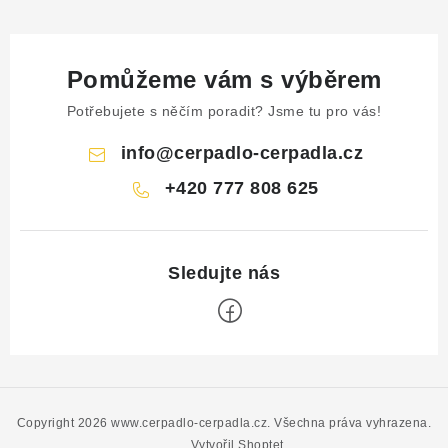
Pomůžeme vám s výběrem
Potřebujete s něčím poradit? Jsme tu pro vás!
info
@
cerpadlo-cerpadla.cz
+420 777 808 625
Z
á
p
Copyright 2026
www.cerpadlo-cerpadla.cz
. Všechna práva vyhrazena.
Vytvořil Shoptet