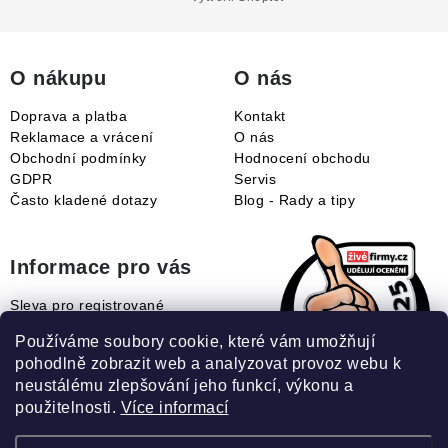
a
t
í
O nákupu
O nás
Doprava a platba
Kontakt
Reklamace a vrácení
O nás
Obchodní podmínky
Hodnocení obchodu
GDPR
Servis
Často kladené dotazy
Blog - Rady a tipy
Informace pro vás
Sleva pro registrované
Naše novinky
Používáme soubory cookie, které vám umožňují
Jak uplatnit slevový kupón?
pohodlně zobrazit web a analyzovat provoz webu k
Jak nakupovat?
neustálému zlepšování jeho funkcí, výkonu a
Slovník pojmů
použitelnosti.
Více informací