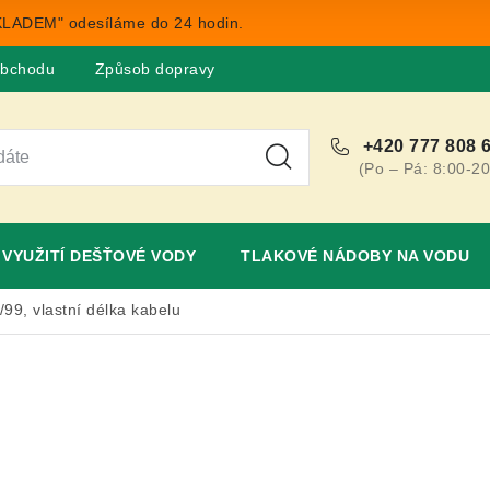
LADEM" odesíláme do 24 hodin.
obchodu
Způsob dopravy
Obchodní podmínky
Rekla
+420 777 808 
(Po – Pá: 8:00-20
VYUŽITÍ DEŠŤOVÉ VODY
TLAKOVÉ NÁDOBY NA VODU
9, vlastní délka kabelu