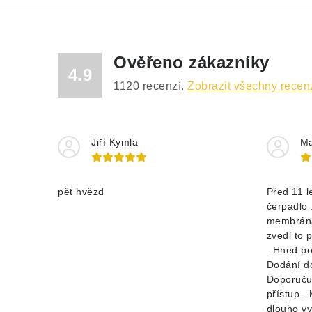
Ověřeno zákazníky
4.9
1120
recenzí.
Zobrazit všechny recen
Jiří Kymla
Ma
pět hvězd
Před 11 l
čerpadlo 
membrána
zvedl to 
. Hned po
Dodání d
Doporučuj
přístup .
dlouho vyd