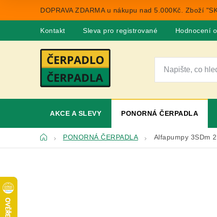
Přejít
DOPRAVA ZDARMA u nákupu nad 5.000Kč. Zboží "SK
na
obsah
Kontakt
Sleva pro registrované
Hodnocení 
AKCE A SLEVY
PONORNÁ ČERPADLA
Domů
PONORNÁ ČERPADLA
Alfapumpy 3SDm 2/9