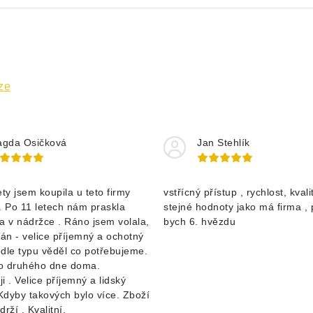
ze
gda Osičková
Jan Stehlík
ety jsem koupila u teto firmy
vstřícný přístup , rychlost, kvalit
. Po 11 letech nám praskla
stejné hodnoty jako má firma , 
 v nádržce . Ráno jsem volala,
bych 6. hvězdu
pán - velice příjemný a ochotný
dle typu věděl co potřebujeme.
o druhého dne doma.
i . Velice příjemný a lidský
 Kdyby takových bylo více. Zboží
rží . Kvalitní.