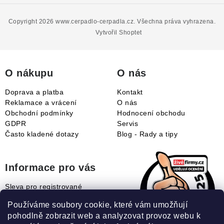
á
p
Copyright 2026
www.cerpadlo-cerpadla.cz
. Všechna práva vyhrazena.
a
Vytvořil Shoptet
t
í
O nákupu
O nás
Doprava a platba
Kontakt
Reklamace a vrácení
O nás
Obchodní podmínky
Hodnocení obchodu
GDPR
Servis
Často kladené dotazy
Blog - Rady a tipy
Informace pro vás
Sleva pro registrované
Naše novinky
Používáme soubory cookie, které vám umožňují
Jak uplatnit slevový kupón?
pohodlně zobrazit web a analyzovat provoz webu k
Jak nakupovat?