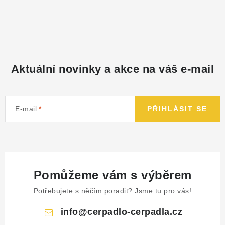
NÁHRADNÍ DÍLY
PRODUKTY VYŘAZENÉ Z NABÍDKY
BAZAR, ROZBALENO
Aktuální novinky a akce na váš e-mail
SEKAČKY, ZÁVLAHY
E-mail
PŘIHLÁSIT SE
Kontakt
Sleva pro registrované
Hodnocení obchodu
Způsob dopravy
Obchodní podmínky
Reklamace
O nás
GDPR
Poptávka
Pomůžeme vám s výběrem
Potřebujete s něčím poradit? Jsme tu pro vás!
info
@
cerpadlo-cerpadla.cz