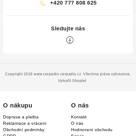
+420 777 808 625
Z
á
p
Copyright 2026
www.cerpadlo-cerpadla.cz
. Všechna práva vyhrazena.
a
Vytvořil Shoptet
t
í
O nákupu
O nás
Doprava a platba
Kontakt
Reklamace a vrácení
O nás
Obchodní podmínky
Hodnocení obchodu