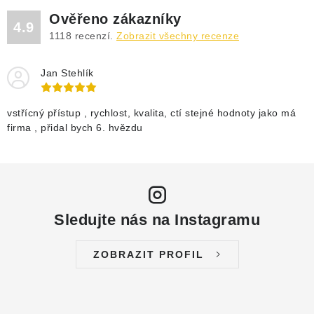
DRENÁŽNÍ ČERPADLA
Ověřeno zákazníky
4.9
1118
recenzí.
Zobrazit všechny recenze
KALOVÁ ČERPADLA
Jan Stehlík
ČERPACÍ JÍMKY KANALIZACE
OBĚHOVÁ ČERPADLA
vstřícný přístup , rychlost, kvalita, ctí stejné hodnoty jako má
firma , přidal bych 6. hvězdu
DOMÁCÍ VODÁRNY
POVRCHOVÁ ČERPADLA
Sledujte nás na Instagramu
BAZÉNOVÁ ČERPADLA
ZOBRAZIT PROFIL
RUČNÍ ČERPADLA
KABELY A SPOJKY