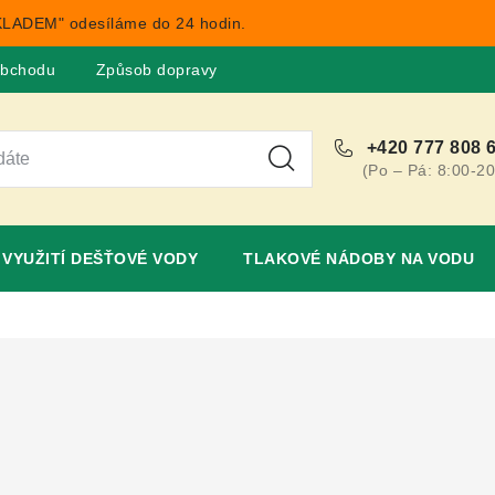
LADEM" odesíláme do 24 hodin.
obchodu
Způsob dopravy
Obchodní podmínky
Rekla
+420 777 808 
(Po – Pá: 8:00-20
VYUŽITÍ DEŠŤOVÉ VODY
TLAKOVÉ NÁDOBY NA VODU