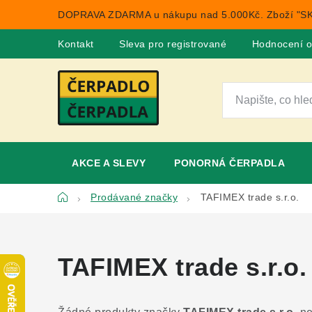
Přejít
DOPRAVA ZDARMA u nákupu nad 5.000Kč. Zboží "SK
na
obsah
Kontakt
Sleva pro registrované
Hodnocení 
AKCE A SLEVY
PONORNÁ ČERPADLA
Domů
Prodávané značky
TAFIMEX trade s.r.o.
TAFIMEX trade s.r.o.