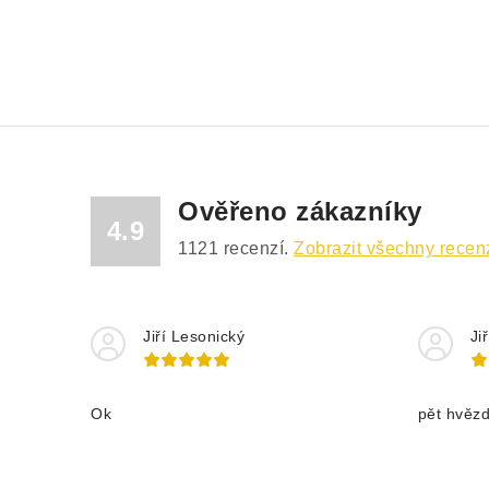
Ověřeno zákazníky
4.9
1121
recenzí.
Zobrazit všechny recen
Jiří Lesonický
Ji
Ok
pět hvěz