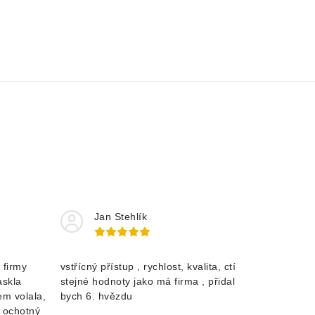
Jan Stehlík
 firmy
vstřícný přístup , rychlost, kvalita, ctí
askla
stejné hodnoty jako má firma , přidal
m volala,
bych 6. hvězdu
a ochotný