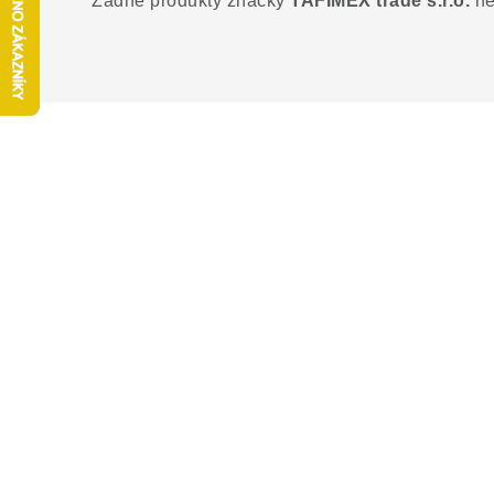
Žádné produkty značky
TAFIMEX trade s.r.o.
ne