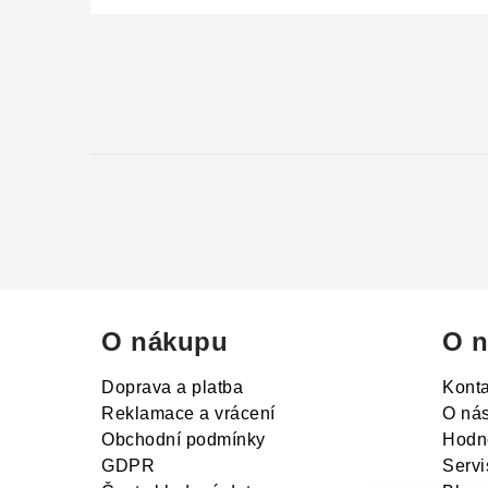
Z
á
p
a
t
í
O nákupu
O n
Doprava a platba
Konta
Reklamace a vrácení
O ná
Obchodní podmínky
Hodn
GDPR
Servi