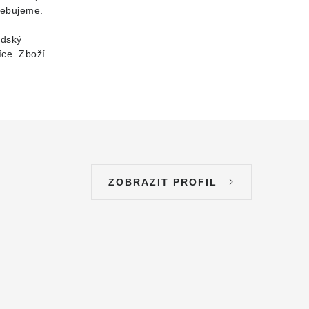
řebujeme.
idský
íce. Zboží
ZOBRAZIT PROFIL