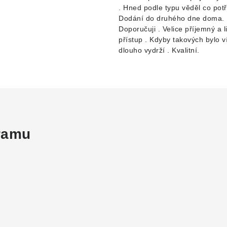
. Hned podle typu věděl co pot
Dodání do druhého dne doma.
Doporučuji . Velice příjemný a l
přístup . Kdyby takových bylo v
dlouho vydrží . Kvalitní.
gramu