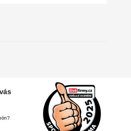
 vás
upón?