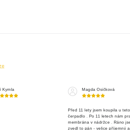
ze
ří Kymla
Magda Osičková
d
Před 11 lety jsem koupila u teto
čerpadlo . Po 11 letech nám pr
membrána v nádržce . Ráno jse
zvedl to pán - velice příjemný 