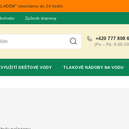
LADEM" odesíláme do 24 hodin.
obchodu
Způsob dopravy
Obchodní podmínky
Rekla
+420 777 808 
(Po – Pá: 8:00-20
VYUŽITÍ DEŠŤOVÉ VODY
TLAKOVÉ NÁDOBY NA VODU