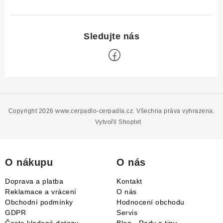
Z
á
p
Copyright 2026
www.cerpadlo-cerpadla.cz
. Všechna práva vyhrazena.
a
Vytvořil Shoptet
t
í
O nákupu
O nás
Doprava a platba
Kontakt
Reklamace a vrácení
O nás
Obchodní podmínky
Hodnocení obchodu
GDPR
Servis