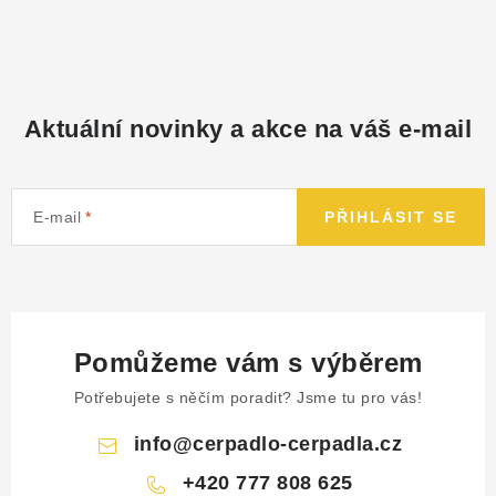
NÁHRADNÍ DÍLY
PRODUKTY VYŘAZENÉ Z NABÍDKY
Aktuální novinky a akce na váš e-mail
BAZAR, ROZBALENO
SEKAČKY, ZÁVLAHY
E-mail
PŘIHLÁSIT SE
Kontakt
Sleva pro registrované
Hodnocení obchodu
Způsob dopravy
Obchodní podmínky
Reklamace
O nás
GDPR
Poptávka
Pomůžeme vám s výběrem
Potřebujete s něčím poradit? Jsme tu pro vás!
info
@
cerpadlo-cerpadla.cz
+420 777 808 625