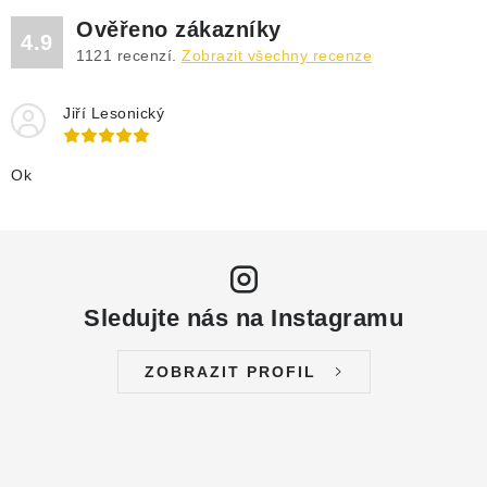
DRENÁŽNÍ ČERPADLA
Ověřeno zákazníky
4.9
1121
recenzí.
Zobrazit všechny recenze
KALOVÁ ČERPADLA
Jiří Lesonický
ČERPACÍ JÍMKY KANALIZACE
OBĚHOVÁ ČERPADLA
Ok
DOMÁCÍ VODÁRNY
POVRCHOVÁ ČERPADLA
Sledujte nás na Instagramu
BAZÉNOVÁ ČERPADLA
ZOBRAZIT PROFIL
RUČNÍ ČERPADLA
KABELY A SPOJKY