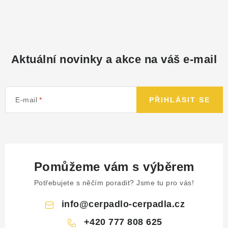
NÁHRADNÍ DÍLY
PRODUKTY VYŘAZENÉ Z NABÍDKY
Aktuální novinky a akce na váš e-mail
BAZAR, ROZBALENO
SEKAČKY, ZÁVLAHY
E-mail
PŘIHLÁSIT SE
Kontakt
Sleva pro registrované
Hodnocení obchodu
Způsob dopravy
Obchodní podmínky
Reklamace
O nás
GDPR
Poptávka
Pomůžeme vám s výběrem
Potřebujete s něčím poradit? Jsme tu pro vás!
info
@
cerpadlo-cerpadla.cz
+420 777 808 625