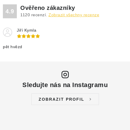
DRENÁŽNÍ ČERPADLA
Ověřeno zákazníky
4.9
1120
recenzí.
Zobrazit všechny recenze
KALOVÁ ČERPADLA
Jiří Kymla
ČERPACÍ JÍMKY KANALIZACE
OBĚHOVÁ ČERPADLA
pět hvězd
DOMÁCÍ VODÁRNY
POVRCHOVÁ ČERPADLA
Sledujte nás na Instagramu
BAZÉNOVÁ ČERPADLA
ZOBRAZIT PROFIL
RUČNÍ ČERPADLA
KABELY A SPOJKY