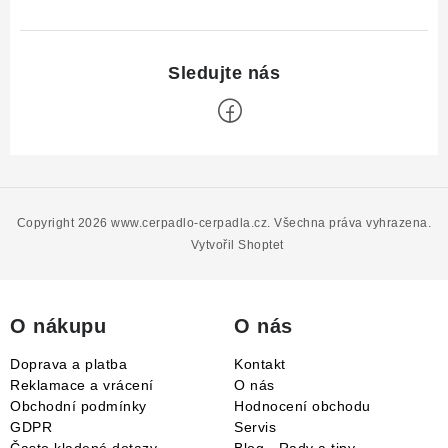
Z
á
p
Copyright 2026
www.cerpadlo-cerpadla.cz
. Všechna práva vyhrazena.
a
Vytvořil Shoptet
t
í
O nákupu
O nás
Doprava a platba
Kontakt
Reklamace a vrácení
O nás
Obchodní podmínky
Hodnocení obchodu
GDPR
Servis