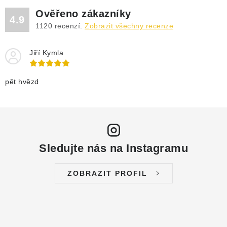
DRENÁŽNÍ ČERPADLA
Ověřeno zákazníky
4.9
1120
recenzí.
Zobrazit všechny recenze
KALOVÁ ČERPADLA
Jiří Kymla
ČERPACÍ JÍMKY KANALIZACE
OBĚHOVÁ ČERPADLA
pět hvězd
DOMÁCÍ VODÁRNY
POVRCHOVÁ ČERPADLA
Sledujte nás na Instagramu
BAZÉNOVÁ ČERPADLA
ZOBRAZIT PROFIL
RUČNÍ ČERPADLA
KABELY A SPOJKY