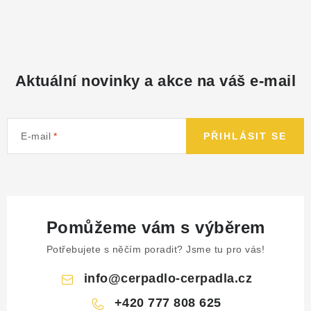
NÁHRADNÍ DÍLY
PRODUKTY VYŘAZENÉ Z NABÍDKY
Aktuální novinky a akce na váš e-mail
BAZAR, ROZBALENO
SEKAČKY, ZÁVLAHY
E-mail
PŘIHLÁSIT SE
Kontakt
Sleva pro registrované
Hodnocení obchodu
Způsob dopravy
Obchodní podmínky
Reklamace
O nás
GDPR
Poptávka
Pomůžeme vám s výběrem
Potřebujete s něčím poradit? Jsme tu pro vás!
info
@
cerpadlo-cerpadla.cz
+420 777 808 625