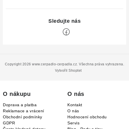
Z
á
p
Copyright 2026
www.cerpadlo-cerpadla.cz
. Všechna práva vyhrazena.
a
Vytvořil Shoptet
t
í
O nákupu
O nás
Doprava a platba
Kontakt
Reklamace a vrácení
O nás
Obchodní podmínky
Hodnocení obchodu
GDPR
Servis