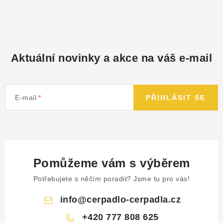
NÁHRADNÍ DÍLY
PRODUKTY VYŘAZENÉ Z NABÍDKY
Aktuální novinky a akce na váš e-mail
BAZAR, ROZBALENO
SEKAČKY, ZÁVLAHY
E-mail
PŘIHLÁSIT SE
Kontakt
Sleva pro registrované
Hodnocení obchodu
Způsob dopravy
Obchodní podmínky
Reklamace
O nás
GDPR
Poptávka
Pomůžeme vám s výběrem
Potřebujete s něčím poradit? Jsme tu pro vás!
info
@
cerpadlo-cerpadla.cz
+420 777 808 625