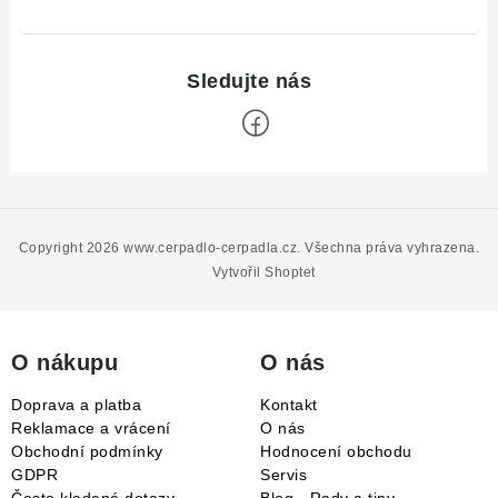
Z
á
p
Copyright 2026
www.cerpadlo-cerpadla.cz
. Všechna práva vyhrazena.
a
Vytvořil Shoptet
t
í
O nákupu
O nás
Doprava a platba
Kontakt
Reklamace a vrácení
O nás
Obchodní podmínky
Hodnocení obchodu
GDPR
Servis