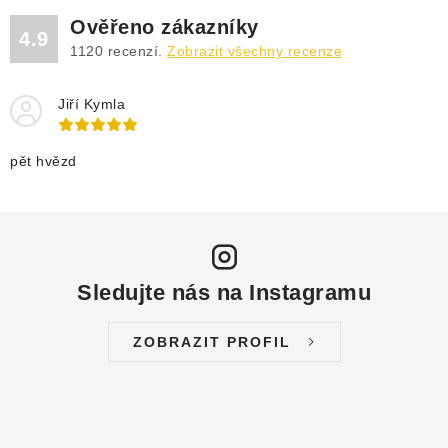
DRENÁŽNÍ ČERPADLA
Ověřeno zákazníky
4.9
1120
recenzí.
Zobrazit všechny recenze
KALOVÁ ČERPADLA
Jiří Kymla
ČERPACÍ JÍMKY KANALIZACE
OBĚHOVÁ ČERPADLA
pět hvězd
DOMÁCÍ VODÁRNY
POVRCHOVÁ ČERPADLA
Sledujte nás na Instagramu
BAZÉNOVÁ ČERPADLA
ZOBRAZIT PROFIL
RUČNÍ ČERPADLA
KABELY A SPOJKY