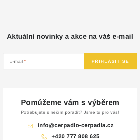
NÁHRADNÍ DÍLY
PRODUKTY VYŘAZENÉ Z NABÍDKY
Aktuální novinky a akce na váš e-mail
BAZAR, ROZBALENO
SEKAČKY, ZÁVLAHY
E-mail
PŘIHLÁSIT SE
Kontakt
Sleva pro registrované
Hodnocení obchodu
Způsob dopravy
Obchodní podmínky
Reklamace
O nás
GDPR
Poptávka
Pomůžeme vám s výběrem
Potřebujete s něčím poradit? Jsme tu pro vás!
info
@
cerpadlo-cerpadla.cz
+420 777 808 625