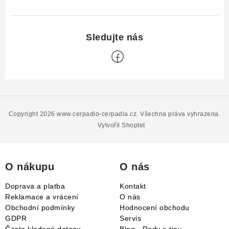
Z
á
p
Copyright 2026
www.cerpadlo-cerpadla.cz
. Všechna práva vyhrazena.
a
Vytvořil Shoptet
t
í
O nákupu
O nás
Doprava a platba
Kontakt
Reklamace a vrácení
O nás
Obchodní podmínky
Hodnocení obchodu
GDPR
Servis