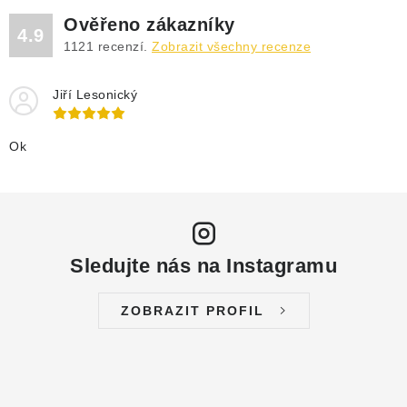
DRENÁŽNÍ ČERPADLA
Ověřeno zákazníky
4.9
1121
recenzí.
Zobrazit všechny recenze
KALOVÁ ČERPADLA
Jiří Lesonický
ČERPACÍ JÍMKY KANALIZACE
OBĚHOVÁ ČERPADLA
Ok
DOMÁCÍ VODÁRNY
POVRCHOVÁ ČERPADLA
Sledujte nás na Instagramu
BAZÉNOVÁ ČERPADLA
ZOBRAZIT PROFIL
RUČNÍ ČERPADLA
KABELY A SPOJKY