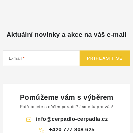
NÁHRADNÍ DÍLY
PRODUKTY VYŘAZENÉ Z NABÍDKY
Aktuální novinky a akce na váš e-mail
BAZAR, ROZBALENO
SEKAČKY, ZÁVLAHY
E-mail
PŘIHLÁSIT SE
Kontakt
Sleva pro registrované
Hodnocení obchodu
Způsob dopravy
Obchodní podmínky
Reklamace
O nás
GDPR
Poptávka
Pomůžeme vám s výběrem
Potřebujete s něčím poradit? Jsme tu pro vás!
info
@
cerpadlo-cerpadla.cz
+420 777 808 625