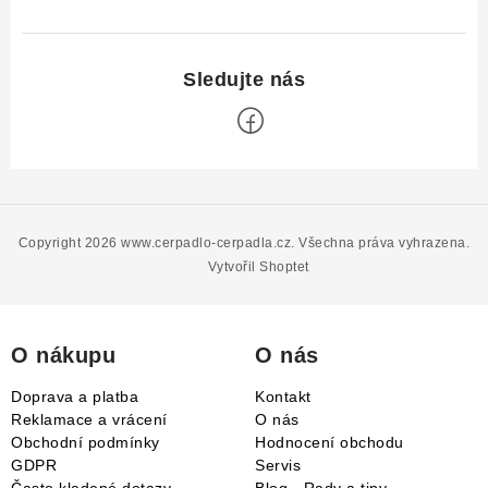
Z
á
p
Copyright 2026
www.cerpadlo-cerpadla.cz
. Všechna práva vyhrazena.
a
Vytvořil Shoptet
t
í
O nákupu
O nás
Doprava a platba
Kontakt
Reklamace a vrácení
O nás
Obchodní podmínky
Hodnocení obchodu
GDPR
Servis