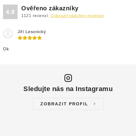
DRENÁŽNÍ ČERPADLA
Ověřeno zákazníky
4.9
1121
recenzí.
Zobrazit všechny recenze
KALOVÁ ČERPADLA
Jiří Lesonický
ČERPACÍ JÍMKY KANALIZACE
OBĚHOVÁ ČERPADLA
Ok
DOMÁCÍ VODÁRNY
POVRCHOVÁ ČERPADLA
Sledujte nás na Instagramu
BAZÉNOVÁ ČERPADLA
ZOBRAZIT PROFIL
RUČNÍ ČERPADLA
KABELY A SPOJKY