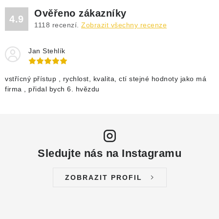
DRENÁŽNÍ ČERPADLA
Ověřeno zákazníky
4.9
1118
recenzí.
Zobrazit všechny recenze
KALOVÁ ČERPADLA
Jan Stehlík
ČERPACÍ JÍMKY KANALIZACE
OBĚHOVÁ ČERPADLA
vstřícný přístup , rychlost, kvalita, ctí stejné hodnoty jako má
firma , přidal bych 6. hvězdu
DOMÁCÍ VODÁRNY
POVRCHOVÁ ČERPADLA
Sledujte nás na Instagramu
BAZÉNOVÁ ČERPADLA
ZOBRAZIT PROFIL
RUČNÍ ČERPADLA
KABELY A SPOJKY