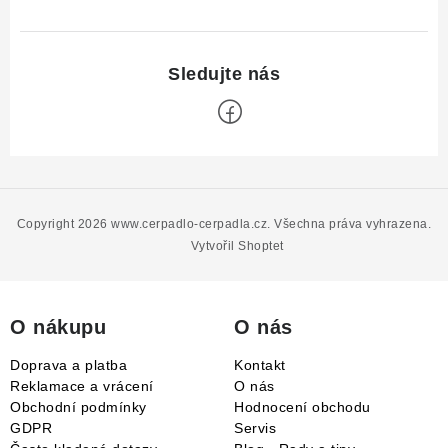
Z
á
p
Copyright 2026
www.cerpadlo-cerpadla.cz
. Všechna práva vyhrazena.
a
Vytvořil Shoptet
t
í
O nákupu
O nás
Doprava a platba
Kontakt
Reklamace a vrácení
O nás
Obchodní podmínky
Hodnocení obchodu
GDPR
Servis