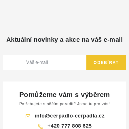
NÁHRADNÍ DÍLY
PRODUKTY VYŘAZENÉ Z NABÍDKY
BAZAR, ROZBALENO
Aktuální novinky a akce na váš e-mail
SEKAČKY, ZÁVLAHY
ODEBÍRAT
Kontakt
Sleva pro registrované
Hodnocení obchodu
Způsob dopravy
Obchodní podmínky
Reklamace
O nás
GDPR
Poptávka
Pomůžeme vám s výběrem
Potřebujete s něčím poradit? Jsme tu pro vás!
info
@
cerpadlo-cerpadla.cz
+420 777 808 625