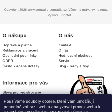
á
p
Copyright 2026
www.cerpadlo-cerpadla.cz
. Všechna práva vyhrazena.
a
Vytvořil Shoptet
t
í
O nákupu
O nás
Doprava a platba
Kontakt
Reklamace a vrácení
O nás
Obchodní podmínky
Hodnocení obchodu
GDPR
Servis
Často kladené dotazy
Blog - Rady a tipy
Informace pro vás
Sleva pro registrované
Naše novinky
Používáme soubory cookie, které vám umožňují
Jak uplatnit slevový kupón?
pohodlně zobrazit web a analyzovat provoz webu k
Jak nakupovat?