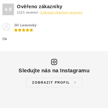
DRENÁŽNÍ ČERPADLA
Ověřeno zákazníky
4.9
1121
recenzí.
Zobrazit všechny recenze
KALOVÁ ČERPADLA
Jiří Lesonický
ČERPACÍ JÍMKY KANALIZACE
OBĚHOVÁ ČERPADLA
Ok
DOMÁCÍ VODÁRNY
POVRCHOVÁ ČERPADLA
Sledujte nás na Instagramu
BAZÉNOVÁ ČERPADLA
ZOBRAZIT PROFIL
RUČNÍ ČERPADLA
KABELY A SPOJKY