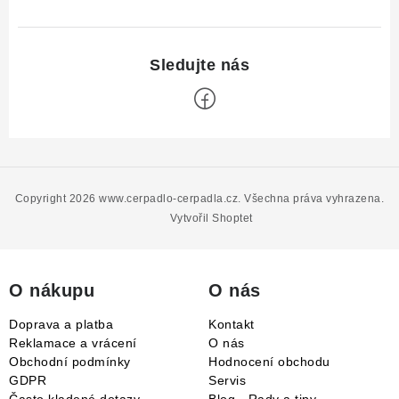
Z
á
p
Copyright 2026
www.cerpadlo-cerpadla.cz
. Všechna práva vyhrazena.
a
Vytvořil Shoptet
t
í
O nákupu
O nás
Doprava a platba
Kontakt
Reklamace a vrácení
O nás
Obchodní podmínky
Hodnocení obchodu
GDPR
Servis