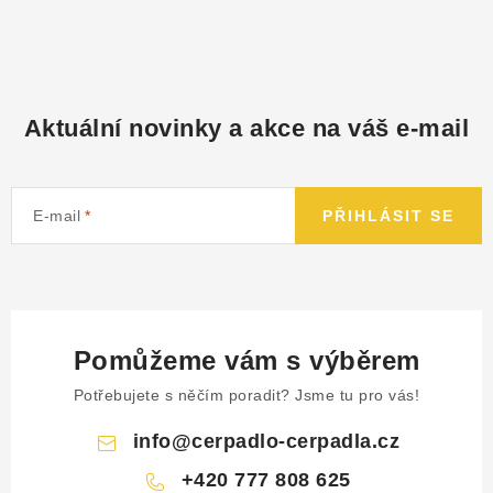
NÁHRADNÍ DÍLY
PRODUKTY VYŘAZENÉ Z NABÍDKY
Aktuální novinky a akce na váš e-mail
BAZAR, ROZBALENO
SEKAČKY, ZÁVLAHY
E-mail
PŘIHLÁSIT SE
Kontakt
Sleva pro registrované
Hodnocení obchodu
Způsob dopravy
Obchodní podmínky
Reklamace
O nás
GDPR
Poptávka
Pomůžeme vám s výběrem
Potřebujete s něčím poradit? Jsme tu pro vás!
info
@
cerpadlo-cerpadla.cz
+420 777 808 625