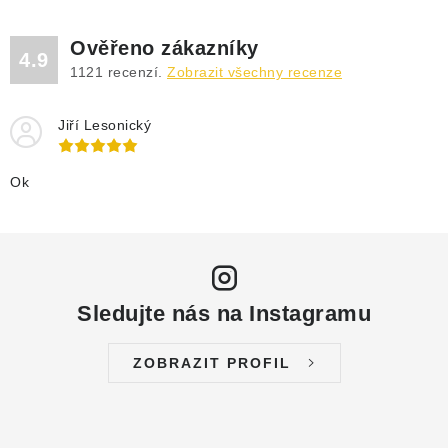
DRENÁŽNÍ ČERPADLA
Ověřeno zákazníky
KALOVÁ ČERPADLA
4.9
1121
recenzí.
Zobrazit všechny recenze
ČERPACÍ JÍMKY KANALIZACE
Jiří Lesonický
OBĚHOVÁ ČERPADLA
Ok
DOMÁCÍ VODÁRNY
POVRCHOVÁ ČERPADLA
Sledujte nás na Instagramu
BAZÉNOVÁ ČERPADLA
ZOBRAZIT PROFIL
RUČNÍ ČERPADLA
KABELY A SPOJKY