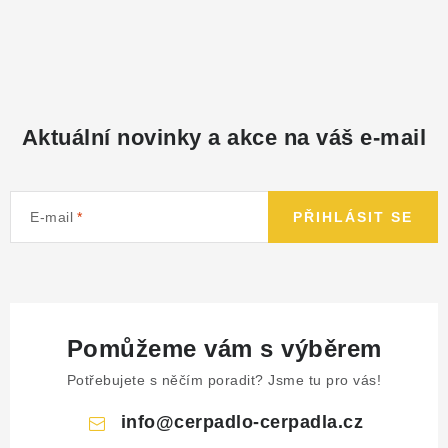
NÁHRADNÍ DÍLY
PRODUKTY VYŘAZENÉ Z NABÍDKY
BAZAR, ROZBALENO
Aktuální novinky a akce na váš e-mail
SEKAČKY, ZÁVLAHY
E-mail
PŘIHLÁSIT SE
Kontakt
Sleva pro registrované
Hodnocení obchodu
Způsob dopravy
Obchodní podmínky
Reklamace
O nás
GDPR
Poptávka
Pomůžeme vám s výběrem
Potřebujete s něčím poradit? Jsme tu pro vás!
info
@
cerpadlo-cerpadla.cz