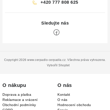
+420 777 808 625
Z
á
p
Copyright 2026
www.cerpadlo-cerpadla.cz
. Všechna práva vyhrazena.
a
Vytvořil Shoptet
t
í
O nákupu
O nás
Doprava a platba
Kontakt
Reklamace a vrácení
O nás
Obchodní podmínky
Hodnocení obchodu