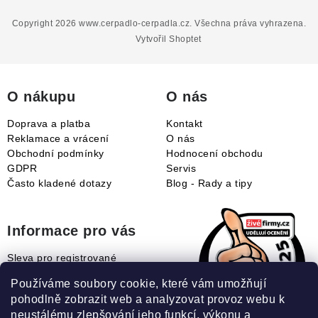
á
p
Copyright 2026
www.cerpadlo-cerpadla.cz
. Všechna práva vyhrazena.
a
Vytvořil Shoptet
t
í
O nákupu
O nás
Doprava a platba
Kontakt
Reklamace a vrácení
O nás
Obchodní podmínky
Hodnocení obchodu
GDPR
Servis
Často kladené dotazy
Blog - Rady a tipy
Informace pro vás
Sleva pro registrované
Naše novinky
Používáme soubory cookie, které vám umožňují
Jak uplatnit slevový kupón?
pohodlně zobrazit web a analyzovat provoz webu k
Jak nakupovat?
neustálému zlepšování jeho funkcí, výkonu a
Slovník pojmů