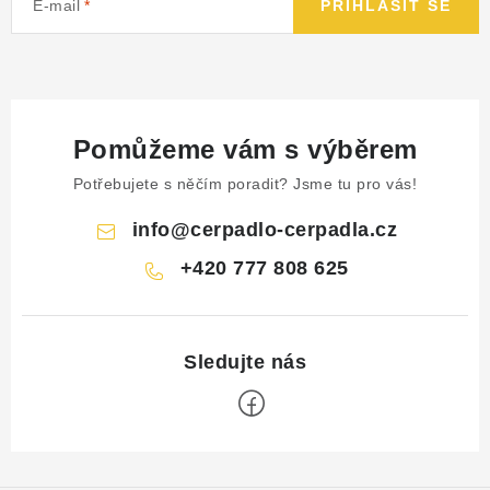
E-mail
PŘIHLÁSIT SE
Pomůžeme vám s výběrem
Potřebujete s něčím poradit? Jsme tu pro vás!
info
@
cerpadlo-cerpadla.cz
+420 777 808 625
Z