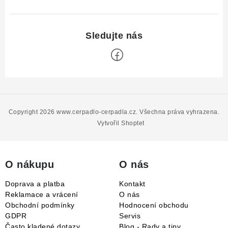
Z
á
p
Copyright 2026
www.cerpadlo-cerpadla.cz
. Všechna práva vyhrazena.
a
Vytvořil Shoptet
t
í
O nákupu
O nás
Doprava a platba
Kontakt
Reklamace a vrácení
O nás
Obchodní podmínky
Hodnocení obchodu
GDPR
Servis
Často kladené dotazy
Blog - Rady a tipy