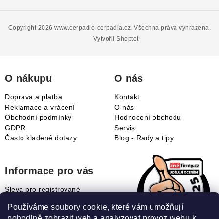
Z
á
p
Copyright 2026
www.cerpadlo-cerpadla.cz
. Všechna práva vyhrazena.
a
Vytvořil Shoptet
t
í
O nákupu
O nás
Doprava a platba
Kontakt
Reklamace a vrácení
O nás
Obchodní podmínky
Hodnocení obchodu
GDPR
Servis
Často kladené dotazy
Blog - Rady a tipy
Informace pro vás
Sleva pro registrované
Naše novinky
Používáme soubory cookie, které vám umožňují
Jak uplatnit slevový kupón?
pohodlně zobrazit web a analyzovat provoz webu k