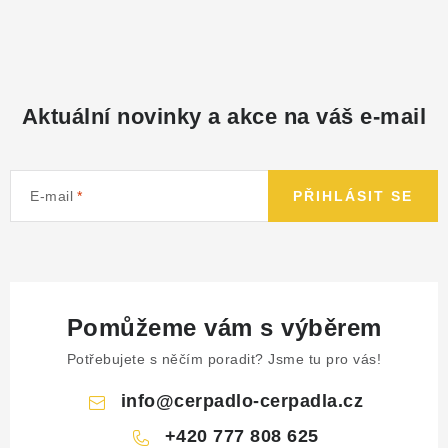
NÁHRADNÍ DÍLY
PRODUKTY VYŘAZENÉ Z NABÍDKY
Aktuální novinky a akce na váš e-mail
BAZAR, ROZBALENO
SEKAČKY, ZÁVLAHY
E-mail
PŘIHLÁSIT SE
Kontakt
Sleva pro registrované
Hodnocení obchodu
Způsob dopravy
Obchodní podmínky
Reklamace
O nás
GDPR
Poptávka
Pomůžeme vám s výběrem
Potřebujete s něčím poradit? Jsme tu pro vás!
info
@
cerpadlo-cerpadla.cz
+420 777 808 625