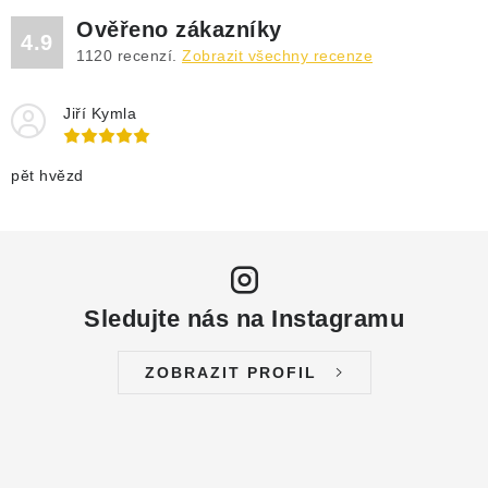
DRENÁŽNÍ ČERPADLA
Ověřeno zákazníky
4.9
1120
recenzí.
Zobrazit všechny recenze
KALOVÁ ČERPADLA
Jiří Kymla
ČERPACÍ JÍMKY KANALIZACE
OBĚHOVÁ ČERPADLA
pět hvězd
DOMÁCÍ VODÁRNY
POVRCHOVÁ ČERPADLA
Sledujte nás na Instagramu
BAZÉNOVÁ ČERPADLA
ZOBRAZIT PROFIL
RUČNÍ ČERPADLA
KABELY A SPOJKY