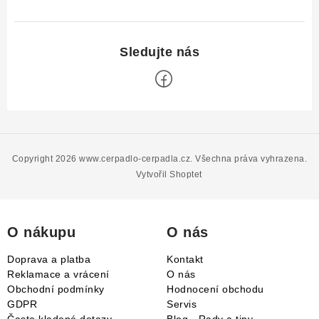
Z
á
p
Copyright 2026
www.cerpadlo-cerpadla.cz
. Všechna práva vyhrazena.
a
Vytvořil Shoptet
t
í
O nákupu
O nás
Doprava a platba
Kontakt
Reklamace a vrácení
O nás
Obchodní podmínky
Hodnocení obchodu
GDPR
Servis