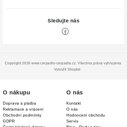
Z
á
p
Copyright 2026
www.cerpadlo-cerpadla.cz
. Všechna práva vyhrazena.
a
Vytvořil Shoptet
t
í
O nákupu
O nás
Doprava a platba
Kontakt
Reklamace a vrácení
O nás
Obchodní podmínky
Hodnocení obchodu
GDPR
Servis