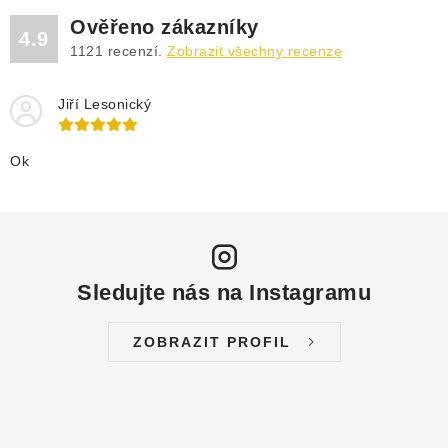
DRENÁŽNÍ ČERPADLA
Ověřeno zákazníky
4.9
1121
recenzí.
Zobrazit všechny recenze
KALOVÁ ČERPADLA
Jiří Lesonický
ČERPACÍ JÍMKY KANALIZACE
OBĚHOVÁ ČERPADLA
Ok
DOMÁCÍ VODÁRNY
POVRCHOVÁ ČERPADLA
Sledujte nás na Instagramu
BAZÉNOVÁ ČERPADLA
ZOBRAZIT PROFIL
RUČNÍ ČERPADLA
KABELY A SPOJKY