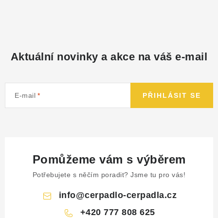
NÁHRADNÍ DÍLY
PRODUKTY VYŘAZENÉ Z NABÍDKY
Aktuální novinky a akce na váš e-mail
BAZAR, ROZBALENO
SEKAČKY, ZÁVLAHY
E-mail
PŘIHLÁSIT SE
Kontakt
Sleva pro registrované
Hodnocení obchodu
Způsob dopravy
Obchodní podmínky
Reklamace
O nás
GDPR
Poptávka
Pomůžeme vám s výběrem
Potřebujete s něčím poradit? Jsme tu pro vás!
info
@
cerpadlo-cerpadla.cz
+420 777 808 625