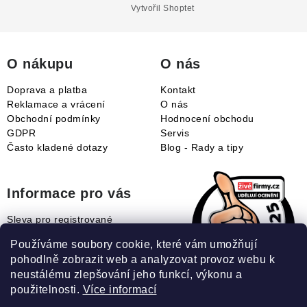
a
Vytvořil Shoptet
t
í
O nákupu
O nás
Doprava a platba
Kontakt
Reklamace a vrácení
O nás
Obchodní podmínky
Hodnocení obchodu
GDPR
Servis
Často kladené dotazy
Blog - Rady a tipy
Informace pro vás
Sleva pro registrované
Naše novinky
Používáme soubory cookie, které vám umožňují
Jak uplatnit slevový kupón?
pohodlně zobrazit web a analyzovat provoz webu k
Jak nakupovat?
neustálému zlepšování jeho funkcí, výkonu a
Slovník pojmů
použitelnosti.
Více informací