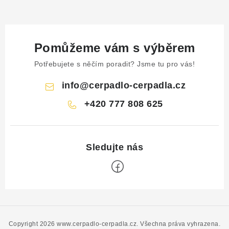
Pomůžeme vám s výběrem
Potřebujete s něčím poradit? Jsme tu pro vás!
info
@
cerpadlo-cerpadla.cz
+420 777 808 625
Z
á
p
Copyright 2026
www.cerpadlo-cerpadla.cz
. Všechna práva vyhrazena.