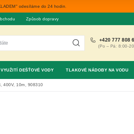
LADEM" odesíláme do 24 hodin.
obchodu
Způsob dopravy
Obchodní podmínky
Rekla
+420 777 808 
(Po – Pá: 8:00-20
VYUŽITÍ DEŠŤOVÉ VODY
TLAKOVÉ NÁDOBY NA VODU
, 400V, 10m, 908310