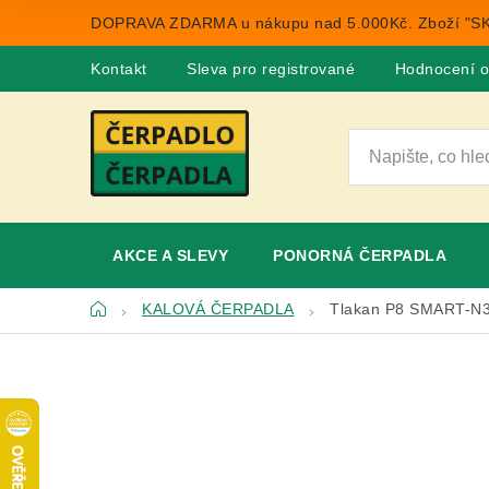
Přejít
DOPRAVA ZDARMA u nákupu nad 5.000Kč. Zboží "SK
na
obsah
Kontakt
Sleva pro registrované
Hodnocení 
AKCE A SLEVY
PONORNÁ ČERPADLA
Domů
KALOVÁ ČERPADLA
Tlakan P8 SMART-N3