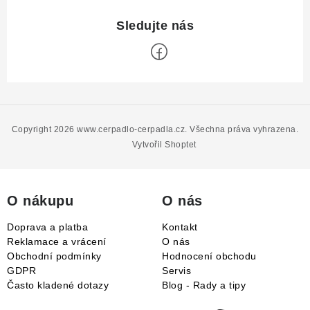
Z
á
p
Copyright 2026
www.cerpadlo-cerpadla.cz
. Všechna práva vyhrazena.
a
Vytvořil Shoptet
t
í
O nákupu
O nás
Doprava a platba
Kontakt
Reklamace a vrácení
O nás
Obchodní podmínky
Hodnocení obchodu
GDPR
Servis
Často kladené dotazy
Blog - Rady a tipy