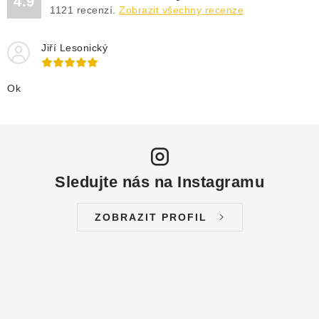
4.9
DRENÁŽNÍ ČERPADLA
1121
recenzí.
Zobrazit všechny recenze
KALOVÁ ČERPADLA
Jiří Lesonický
ČERPACÍ JÍMKY KANALIZACE
Ok
OBĚHOVÁ ČERPADLA
DOMÁCÍ VODÁRNY
Sledujte nás na Instagramu
POVRCHOVÁ ČERPADLA
ZOBRAZIT PROFIL
BAZÉNOVÁ ČERPADLA
RUČNÍ ČERPADLA
KABELY A SPOJKY