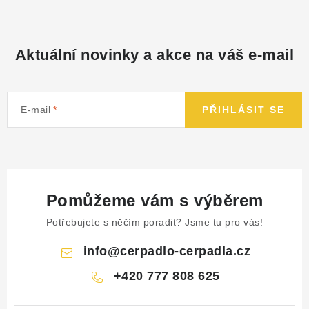
NÁHRADNÍ DÍLY
PRODUKTY VYŘAZENÉ Z NABÍDKY
Aktuální novinky a akce na váš e-mail
BAZAR, ROZBALENO
E-mail
PŘIHLÁSIT SE
SEKAČKY, ZÁVLAHY
Kontakt
Sleva pro registrované
Hodnocení obchodu
Způsob dopravy
Obchodní podmínky
Reklamace
Pomůžeme vám s výběrem
O nás
GDPR
Poptávka
Potřebujete s něčím poradit? Jsme tu pro vás!
info
@
cerpadlo-cerpadla.cz
+420 777 808 625