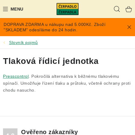
Přejít
Hleda
na
obsah
DOPRAVA ZDARMA u nákupu nad 5.000Kč. Zboží
AKCE A SLEVY
"SKLADEM" odesíláme do 24 hodin.
PONORNÁ ČERPADLA
Slovník pojmů
VYUŽITÍ DEŠŤOVÉ VODY
Tlaková řídicí jednotka
TLAKOVÉ NÁDOBY NA VODU
Presscontrol
. Pokročilá alternativa k běžnému tlakovému
spínači. Umožňuje řízení tlaku a průtoku, včetně ochrany proti
PŘÍSLUŠENSTVÍ PRO ČERPADLA
chodu nasucho.
POPTÁVKA
EXPANZOMATY NA TOPENÍ
Ověřeno zákazníky