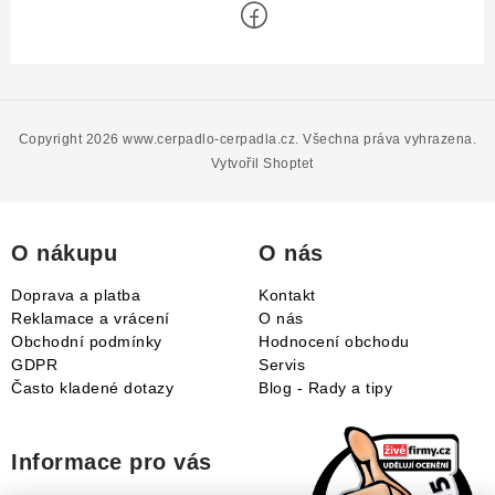
Z
á
p
Copyright 2026
www.cerpadlo-cerpadla.cz
. Všechna práva vyhrazena.
a
Vytvořil Shoptet
t
í
O nákupu
O nás
Doprava a platba
Kontakt
Reklamace a vrácení
O nás
Obchodní podmínky
Hodnocení obchodu
GDPR
Servis
Často kladené dotazy
Blog - Rady a tipy
Informace pro vás