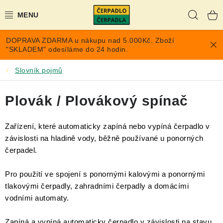
Přejít
Hleda
na
obsah
DOPRAVA ZDARMA u nákupu nad 5.000Kč. Zboží
AKCE A SLEVY
"SKLADEM" odesíláme do 24 hodin.
PONORNÁ ČERPADLA
Slovník pojmů
VYUŽITÍ DEŠŤOVÉ VODY
Plovák / Plovákový spínač
TLAKOVÉ NÁDOBY NA VODU
Zařízení, které automaticky zapíná nebo vypíná čerpadlo v
závislosti na hladině vody, běžně používané u ponorných
PŘÍSLUŠENSTVÍ PRO ČERPADLA
čerpadel.
POPTÁVKA
Pro použití ve spojení s ponornými kalovými a ponornými
tlakovými čerpadly, zahradními čerpadly a domácími
EXPANZOMATY NA TOPENÍ
vodními automaty.
Zapíná a vypíná automaticky čerpadlo v závislosti na stavu