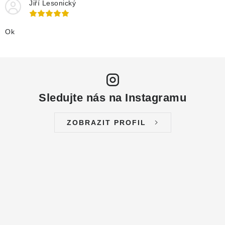
Jiří Lesonický
NÁHRADNÍ DÍLY
Ok
PRODUKTY VYŘAZENÉ Z NABÍDKY
BAZAR, ROZBALENO
SEKAČKY, ZÁVLAHY
Sledujte nás na Instagramu
Kontakt
Sleva pro registrované
Hodnocení obchodu
ZOBRAZIT PROFIL
Způsob dopravy
Obchodní podmínky
Reklamace
O nás
GDPR
Poptávka