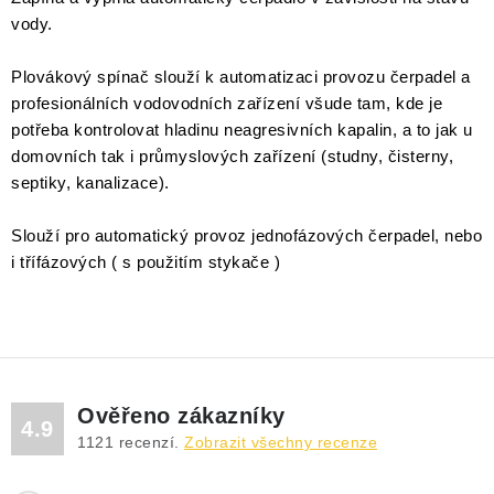
DRENÁŽNÍ ČERPADLA
vody.
KALOVÁ ČERPADLA
Plovákový spínač slouží k automatizaci provozu čerpadel a
profesionálních vodovodních zařízení všude tam, kde je
ČERPACÍ JÍMKY KANALIZACE
potřeba kontrolovat hladinu neagresivních kapalin, a to jak u
domovních tak i průmyslových zařízení (studny, čisterny,
OBĚHOVÁ ČERPADLA
septiky, kanalizace).
DOMÁCÍ VODÁRNY
S
louží pro automatický provoz jednofázových čerpadel, nebo
i třífázových ( s použitím stykače )
POVRCHOVÁ ČERPADLA
BAZÉNOVÁ ČERPADLA
RUČNÍ ČERPADLA
Ověřeno zákazníky
4.9
1121
recenzí.
Zobrazit všechny recenze
KABELY A SPOJKY