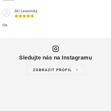
DRENÁŽNÍ ČERPADLA
Jiří Lesonický
KALOVÁ ČERPADLA
Ok
ČERPACÍ JÍMKY KANALIZACE
OBĚHOVÁ ČERPADLA
DOMÁCÍ VODÁRNY
Sledujte nás na Instagramu
POVRCHOVÁ ČERPADLA
ZOBRAZIT PROFIL
BAZÉNOVÁ ČERPADLA
RUČNÍ ČERPADLA
KABELY A SPOJKY