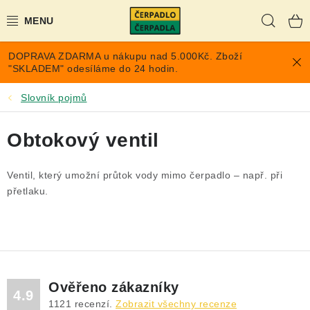
Přejít
Hleda
na
obsah
DOPRAVA ZDARMA u nákupu nad 5.000Kč. Zboží
AKCE A SLEVY
"SKLADEM" odesíláme do 24 hodin.
PONORNÁ ČERPADLA
Slovník pojmů
VYUŽITÍ DEŠŤOVÉ VODY
Obtokový ventil
TLAKOVÉ NÁDOBY NA VODU
Ventil, který umožní průtok vody mimo čerpadlo – např. při
přetlaku.
PŘÍSLUŠENSTVÍ PRO ČERPADLA
POPTÁVKA
EXPANZOMATY NA TOPENÍ
Ověřeno zákazníky
4.9
1121
recenzí.
Zobrazit všechny recenze