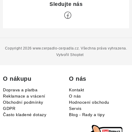
Z
á
p
Copyright 2026
www.cerpadlo-cerpadla.cz
. Všechna práva vyhrazena.
a
Vytvořil Shoptet
t
í
O nákupu
O nás
Doprava a platba
Kontakt
Reklamace a vrácení
O nás
Obchodní podmínky
Hodnocení obchodu
GDPR
Servis
Často kladené dotazy
Blog - Rady a tipy