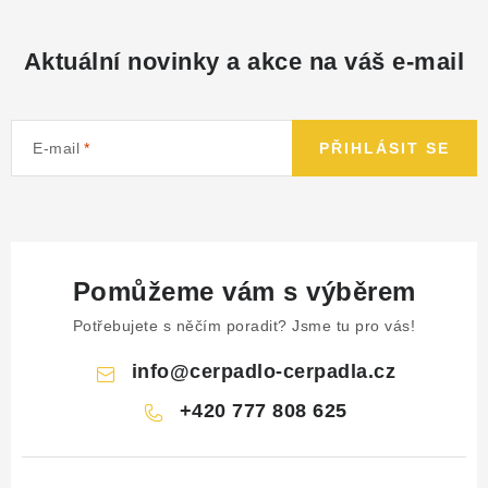
NÁHRADNÍ DÍLY
Aktuální novinky a akce na váš e-mail
PRODUKTY VYŘAZENÉ Z NABÍDKY
BAZAR, ROZBALENO
E-mail
PŘIHLÁSIT SE
SEKAČKY, ZÁVLAHY
Kontakt
Sleva pro registrované
Hodnocení obchodu
Pomůžeme vám s výběrem
Způsob dopravy
Obchodní podmínky
Reklamace
O nás
GDPR
Poptávka
Potřebujete s něčím poradit? Jsme tu pro vás!
info
@
cerpadlo-cerpadla.cz
+420 777 808 625