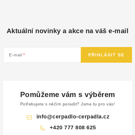
NÁHRADNÍ DÍLY
PRODUKTY VYŘAZENÉ Z NABÍDKY
Aktuální novinky a akce na váš e-mail
BAZAR, ROZBALENO
SEKAČKY, ZÁVLAHY
E-mail
PŘIHLÁSIT SE
Kontakt
Sleva pro registrované
Hodnocení obchodu
Způsob dopravy
Obchodní podmínky
Reklamace
O nás
GDPR
Poptávka
Pomůžeme vám s výběrem
Potřebujete s něčím poradit? Jsme tu pro vás!
info
@
cerpadlo-cerpadla.cz
+420 777 808 625