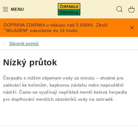
Přejít
Hleda
na
obsah
DOPRAVA ZDARMA u nákupu nad 5.000Kč. Zboží
AKCE A SLEVY
"SKLADEM" odesíláme do 24 hodin.
PONORNÁ ČERPADLA
Slovník pojmů
VYUŽITÍ DEŠŤOVÉ VODY
Nízký průtok
TLAKOVÉ NÁDOBY NA VODU
Čerpadlo s nižším objemem vody za minutu – vhodné pro
zalévání ke kořenům, kapkovou závlahu nebo napouštění
PŘÍSLUŠENSTVÍ PRO ČERPADLA
nádrží. Často se využívají například menší kalová čerpadla
pro doplňování menších zásobníků vody na zahradě.
POPTÁVKA
EXPANZOMATY NA TOPENÍ