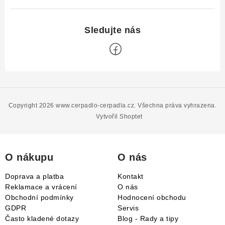
Z
á
p
Copyright 2026
www.cerpadlo-cerpadla.cz
. Všechna práva vyhrazena.
a
Vytvořil Shoptet
t
í
O nákupu
O nás
Doprava a platba
Kontakt
Reklamace a vrácení
O nás
Obchodní podmínky
Hodnocení obchodu
GDPR
Servis
Často kladené dotazy
Blog - Rady a tipy