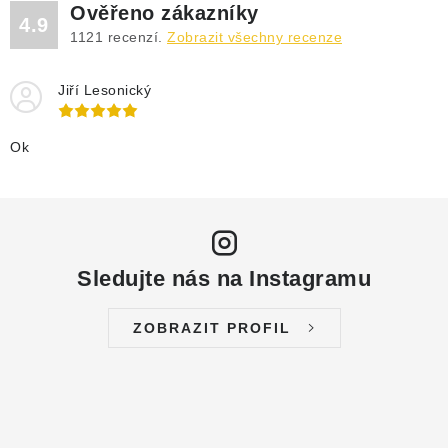
DRENÁŽNÍ ČERPADLA
Ověřeno zákazníky
4.9
1121
recenzí.
Zobrazit všechny recenze
KALOVÁ ČERPADLA
Jiří Lesonický
ČERPACÍ JÍMKY KANALIZACE
Ok
OBĚHOVÁ ČERPADLA
DOMÁCÍ VODÁRNY
POVRCHOVÁ ČERPADLA
Sledujte nás na Instagramu
BAZÉNOVÁ ČERPADLA
ZOBRAZIT PROFIL
RUČNÍ ČERPADLA
KABELY A SPOJKY