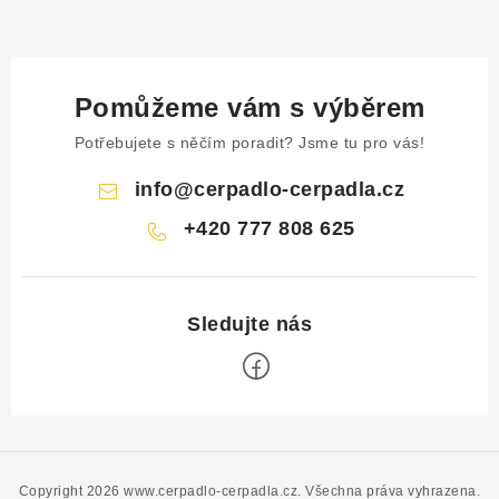
Pomůžeme vám s výběrem
Potřebujete s něčím poradit? Jsme tu pro vás!
info
@
cerpadlo-cerpadla.cz
+420 777 808 625
Z
á
p
Copyright 2026
www.cerpadlo-cerpadla.cz
. Všechna práva vyhrazena.