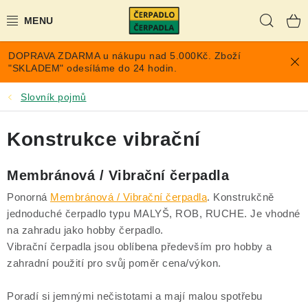
Přejít
Hleda
na
obsah
DOPRAVA ZDARMA u nákupu nad 5.000Kč. Zboží
AKCE A SLEVY
"SKLADEM" odesíláme do 24 hodin.
PONORNÁ ČERPADLA
Slovník pojmů
VYUŽITÍ DEŠŤOVÉ VODY
Konstrukce vibrační
TLAKOVÉ NÁDOBY NA VODU
Membránová / Vibrační čerpadla
Ponorná
Membránová / Vibrační čerpadla
. Konstrukčně
PŘÍSLUŠENSTVÍ PRO ČERPADLA
jednoduché čerpadlo typu MALYŠ, ROB, RUCHE. Je vhodné
na zahradu jako hobby čerpadlo.
POPTÁVKA
Vibrační čerpadla jsou oblíbena především pro hobby a
zahradní použití pro svůj poměr cena/výkon.
EXPANZOMATY NA TOPENÍ
Poradí si jemnými nečistotami a mají malou spotřebu