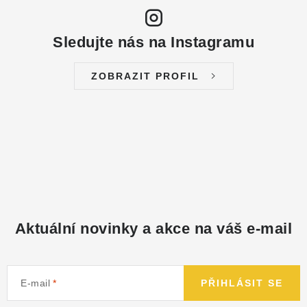
NÁHRADNÍ DÍLY
Sledujte nás na Instagramu
PRODUKTY VYŘAZENÉ Z NABÍDKY
ZOBRAZIT PROFIL
BAZAR, ROZBALENO
SEKAČKY, ZÁVLAHY
Kontakt
Sleva pro registrované
Hodnocení obchodu
Způsob dopravy
Obchodní podmínky
Reklamace
O nás
GDPR
Poptávka
Aktuální novinky a akce na váš e-mail
E-mail
PŘIHLÁSIT SE