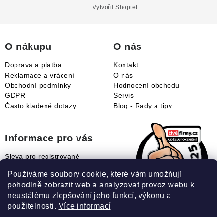
a
Vytvořil Shoptet
t
í
O nákupu
O nás
Doprava a platba
Kontakt
Reklamace a vrácení
O nás
Obchodní podmínky
Hodnocení obchodu
GDPR
Servis
Často kladené dotazy
Blog - Rady a tipy
Informace pro vás
Sleva pro registrované
Naše novinky
Používáme soubory cookie, které vám umožňují
Jak uplatnit slevový kupón?
pohodlně zobrazit web a analyzovat provoz webu k
Jak nakupovat?
neustálému zlepšování jeho funkcí, výkonu a
Slovník pojmů
použitelnosti.
Více informací