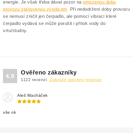
DRENÁŽNÍ ČERPADLA
energie. Je však třeba dávat pozor na
omezenou dobu
provozu stanovenou výrobcem
.
Při nedodržení doby provozu
KALOVÁ ČERPADLA
se nemusí zničit jen čerpadlo, ale pomocí vibrací které
čerpadlo vydává se může porušit i přítok vody do
vrtu/studny.
ČERPACÍ JÍMKY KANALIZACE
OBĚHOVÁ ČERPADLA
DOMÁCÍ VODÁRNY
Ověřeno zákazníky
4.9
POVRCHOVÁ ČERPADLA
1122
recenzí.
Zobrazit všechny recenze
BAZÉNOVÁ ČERPADLA
Aleš Macháček
RUČNÍ ČERPADLA
vše ok
KABELY A SPOJKY